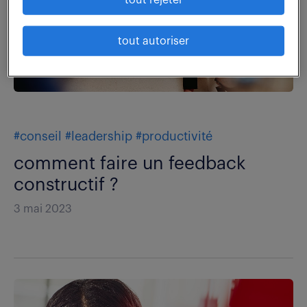
tout autoriser
#conseil
#leadership
#productivité
comment faire un feedback
constructif ?
3 mai 2023