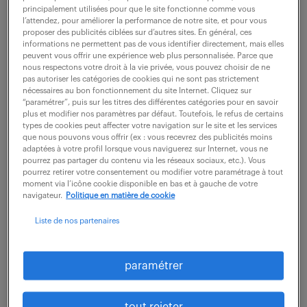
principalement utilisées pour que le site fonctionne comme vous
l’attendez, pour améliorer la performance de notre site, et pour vous
#bien-être au travail
#employabilité
#marché de
proposer des publicités ciblées sur d’autres sites. En général, ces
l'emploi
informations ne permettent pas de vous identifier directement, mais elles
peuvent vous offrir une expérience web plus personnalisée. Parce que
nous respectons votre droit à la vie privée, vous pouvez choisir de ne
la reconversion professionnelle
pas autoriser les catégories de cookies qui ne sont pas strictement
gagne-t-elle (vraiment) du terrain
nécessaires au bon fonctionnement du site Internet. Cliquez sur
“paramétrer”, puis sur les titres des différentes catégories pour en savoir
?
plus et modifier nos paramètres par défaut. Toutefois, le refus de certains
types de cookies peut affecter votre navigation sur le site et les services
que nous pouvons vous offrir (ex : vous recevrez des publicités moins
30 mai 2023
adaptées à votre profil lorsque vous naviguerez sur Internet, vous ne
pourrez pas partager du contenu via les réseaux sociaux, etc.). Vous
pourrez retirer votre consentement ou modifier votre paramétrage à tout
moment via l’icône cookie disponible en bas et à gauche de votre
navigateur.
Politique en matière de cookie
Liste de nos partenaires
paramétrer
tout rejeter