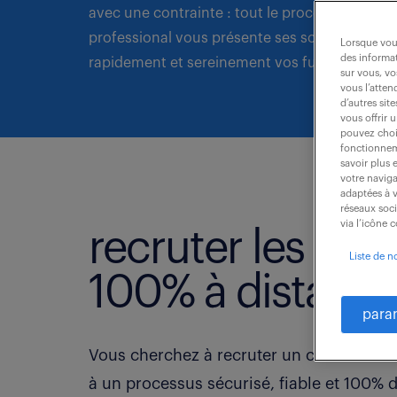
avec une contrainte : tout le processus doit s
professional vous présente ses solutions RH et
Lorsque vous
des informat
rapidement et sereinement vos futurs collabo
sur vous, vo
vous l’atten
d’autres sit
vous offrir 
pouvez chois
fonctionneme
savoir plus 
votre naviga
adaptées à v
réseaux soc
via l’icône 
recruter les bons
Liste de n
100% à distance
para
Vous cherchez à recruter un cadre en CD
à un processus sécurisé, fiable et 100% d