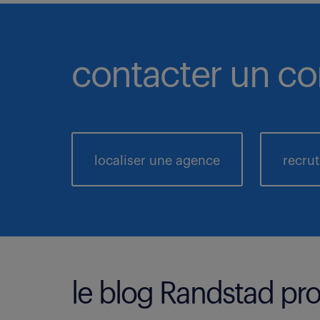
contacter un co
localiser une agence
recru
le blog Randstad pro