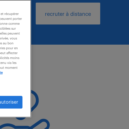
recruter à distance
 et récupérer
 peuvent porter
nctionne comme
ciblées sur
 elles peuvent
privée, vous
es au bon
ories pour en
peut affecter
blicités moins
enu via les
 tout moment
ie
autoriser