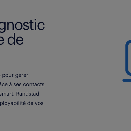
agnostic
e de
 pour gérer
âce à ses contacts
esmart, Randstad
ployabilité de vos