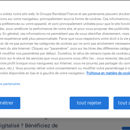
e faire à distance. Randstad
 digitales pour recruter
 visitez notre site web, le Groupe Randstad France et ses partenaires peuvent stocker
ions sur votre navigateur, principalement sous la forme de cookies. Ces informations
rateurs.
s préférences ou votre appareil, et sont principalement utilisées pour que le site fo
dez, pour améliorer la performance de notre site, et pour vous proposer des publicités 
es. En général, ces informations ne permettent pas de vous identifier directement, mais
une expérience web plus personnalisée. Parce que nous respectons votre droit à la vie 
ir de ne pas autoriser les catégories de cookies qui ne sont pas strictement nécessair
nt du site Internet. Cliquez sur “paramétrer”, puis sur les titres des différentes catég
et modifier nos paramètres par défaut. Toutefois, le refus de certains types de cookies 
tion sur le site et les services que nous pouvons vous offrir (ex : vous recevrez des pu
otre profil lorsque vous naviguerez sur Internet, vous ne pourrez pas partager du cont
iaux, etc.). Vous pourrez retirer votre consentement ou modifier votre paramétrage à
cookie disponible en bas et à gauche de votre navigateur.
Politique en matière de cook
 profils,
os partenaires
.
métrer
tout rejeter
tout 
I, CDD ou intérim grâce
igitalisé ? Bénéficiez de