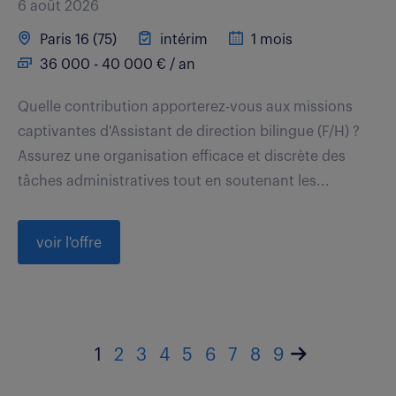
6 août 2026
Paris 16 (75)
intérim
1 mois
36 000 - 40 000 € / an
Quelle contribution apporterez-vous aux missions
captivantes d'Assistant de direction bilingue (F/H) ?
Assurez une organisation efficace et discrète des
tâches administratives tout en soutenant les...
voir l'offre
1
2
3
4
5
6
7
8
9