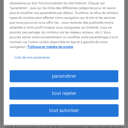
mission sera de participer aux activités de Marketing,
nécessaires au bon fonctionnement du site Internet. Cliquez sur
Communication et Digital de l'équipe. Vous aurez...
“paramétrer”, puis sur les titres des différentes catégories pour en savoir
plus et modifier nos paramètres par défaut. Toutefois, le refus de certains
types de cookies peut affecter votre navigation sur le site et les services
que nous pouvons vous offrir (ex : vous recevrez des publicités moins
adaptées à votre profil lorsque vous naviguerez sur Internet, vous ne
voir l'offre
pourrez pas partager du contenu via les réseaux sociaux, etc.). Vous
pourrez retirer votre consentement ou modifier votre paramétrage à tout
moment via l’icône cookie disponible en bas et à gauche de votre
navigateur.
Politique en matière de cookie
conseiller bancaire (gestion de
Liste de nos partenaires
patrimoine) (f/h)
paramétrer
7 août 2026
Paris 02 (75)
intérim
3 mois
tout rejeter
32 000 - 36 000 € / an
tout autoriser
Quels défis passionnants un(e) Conseiller bancaire
(gestion de patrimoine) (F/H) pourrait-il/elle relever