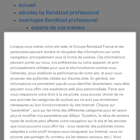
accueil
aéroday by Randstad professional
avantages Randstad professional
experts de vos metiers
interim
accompagnement professionnel
Lorsque vous visitez notre site web, le Groupe Randstad France et ses
compte épargne temps
partenaires peuvent stocker et récupérer des informations sur votre
épargne salariale
navigateur, principalement sous la forme de cookies. Ces informations
peuvent porter sur vous, vos préférences ou votre appareil, et sont
formation
principalement utilisées pour que le site fonctionne comme vous
logement
l’attendez, pour améliorer la performance de notre site, et pour vous
proposer des publicités ciblées sur d’autres sites. En général, ces
loisirs et vacances
informations ne permettent pas de vous identifier directement, mais elles
mutuelle santé
peuvent vous offrir une expérience web plus personnalisée. Parce que
parrainage intérimaire
nous respectons votre droit à la vie privée, vous pouvez choisir de ne
pas autoriser les catégories de cookies qui ne sont pas strictement
services bancaires
nécessaires au bon fonctionnement du site Internet. Cliquez sur
vie pratique
“paramétrer”, puis sur les titres des différentes catégories pour en savoir
plus et modifier nos paramètres par défaut. Toutefois, le refus de certains
nos engagements
types de cookies peut affecter votre navigation sur le site et les services
professionnel du recrutement
que nous pouvons vous offrir (ex : vous recevrez des publicités moins
adaptées à votre profil lorsque vous naviguerez sur Internet, vous ne
Baromètre des salaires 2025
pourrez pas partager du contenu via les réseaux sociaux, etc.). Vous