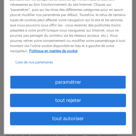
l'évolution des environnements Kubernetes, du "On-
nécessaires au bon fonctionnement du site Internet. Cliquez sur
Premise" vers le Cloud (GCP). Vous étudiez...
“paramétrer”, puis sur les titres des différentes catégories pour en savoir
plus et modifier nos paramètres par défaut. Toutefois, le refus de certains
types de cookies peut affecter votre navigation sur le site et les services
que nous pouvons vous offrir (ex : vous recevrez des publicités moins
voir l'offre
adaptées à votre profil lorsque vous naviguerez sur Internet, vous ne
pourrez pas partager du contenu via les réseaux sociaux, etc.). Vous
pourrez retirer votre consentement ou modifier votre paramétrage à tout
moment via l’icône cookie disponible en bas et à gauche de votre
navigateur.
Politique en matière de cookie
technicien méthodes – sécurité
Liste de nos partenaires
& conformité (h/f)
paramétrer
6 août 2026
La Chapelle St Ursin (18)
intérim
tout rejeter
6 mois
34 000 € / an
tout autoriser
Rattaché(e) aux équipes Méthodes Lignes et
Méthodes Industrielles, vous jouerez un rôle clé dans