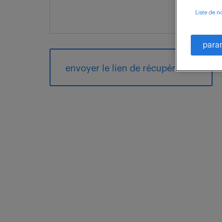
Liste de n
para
envoyer le lien de récupération