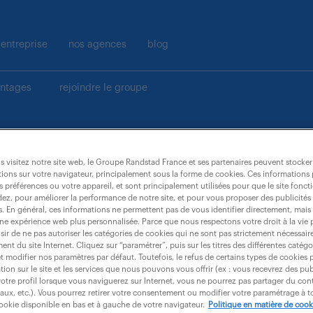
entreprise
nos agences
blog
antages
rejoindre le groupe
ublié ?
 visitez notre site web, le Groupe Randstad France et ses partenaires peuvent stocker
ions sur votre navigateur, principalement sous la forme de cookies. Ces informations
s préférences ou votre appareil, et sont principalement utilisées pour que le site fo
dez, pour améliorer la performance de notre site, et pour vous proposer des publicités 
es. En général, ces informations ne permettent pas de vous identifier directement, mais
une expérience web plus personnalisée. Parce que nous respectons votre droit à la vie 
ir de ne pas autoriser les catégories de cookies qui ne sont pas strictement nécessair
nt du site Internet. Cliquez sur “paramétrer”, puis sur les titres des différentes catég
et modifier nos paramètres par défaut. Toutefois, le refus de certains types de cookies 
nverrons un lien de récupération, pour réinitialiser votre 
tion sur le site et les services que nous pouvons vous offrir (ex : vous recevrez des pu
otre profil lorsque vous naviguerez sur Internet, vous ne pourrez pas partager du cont
iaux, etc.). Vous pourrez retirer votre consentement ou modifier votre paramétrage à
cookie disponible en bas et à gauche de votre navigateur.
Politique en matière de cook