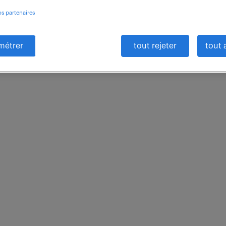
os partenaires
métrer
tout rejeter
tout 