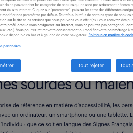
ir de ne pas autoriser les catégories de cookies qui ne sont pas strictement nécessair
nt du site Internet. Cliquez sur “paramétrer”, puis sur les titres des différentes catég
et modifier nos paramètres par défaut. Toutefois, le refus de certains types de cookies 
tion sur le site et les services que nous pouvons vous offrir (ex : vous recevrez des pu
Vous pouvez accéder à nos services !
otre profil lorsque vous naviguerez sur Internet, vous ne pourrez pas partager du cont
iaux, etc.). Vous pourrez retirer votre consentement ou modifier votre paramétrage à
cookie disponible en bas et à gauche de votre navigateur.
Politique en matière de cook
andstad professional a mis en place de
os partenaires
icap.
métrer
tout rejeter
tout 
nes sourdes ou malen
prise de référence en matière d’accessibilité, les p
 avec un ordinateur, un smartphone ou une tablette.
L
ndividu : que ce soit en langue des Signes Français