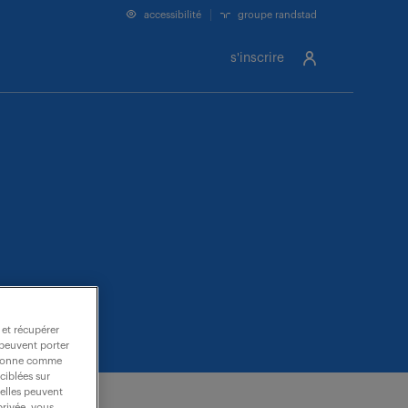
accessibilité
groupe randstad
s'inscrire
 et récupérer
 peuvent porter
nctionne comme
ciblées sur
 elles peuvent
privée, vous