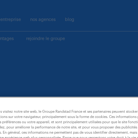
entreprise
nos agences
blog
antages
rejoindre le groupe
 visitez notre site web, le Groupe Randstad France et ses partenaires peuvent stocker
ions sur votre navigateur, principalement sous la forme de cookies. Ces informations
s préférences ou votre appareil, et sont principalement utilisées pour que le site fo
dez, pour améliorer la performance de notre site, et pour vous proposer des publicités 
es. En général, ces informations ne permettent pas de vous identifier directement, mais
une expérience web plus personnalisée. Parce que nous respectons votre droit à la vie 