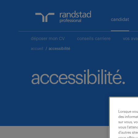
candidat
déposer mon CV
conseils carriere
vos av
accueil
/
accessibilité
accessibilité.
Lorsque vous
des informat
sur vous, vo
vous l’atten
d’autres sit
vous offrir 