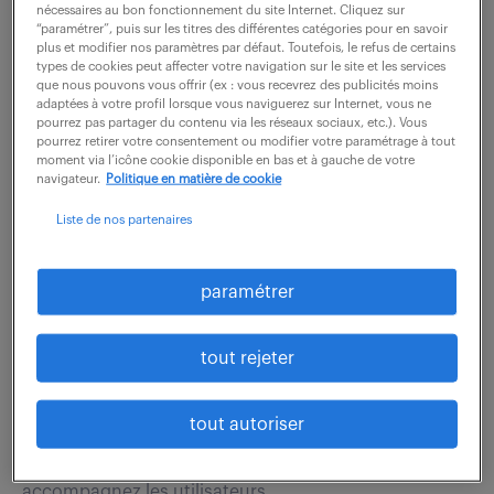
accompagnement technique fluide, clair et
nécessaires au bon fonctionnement du site Internet. Cliquez sur
“paramétrer”, puis sur les titres des différentes catégories pour en savoir
professionnel...
plus et modifier nos paramètres par défaut. Toutefois, le refus de certains
types de cookies peut affecter votre navigation sur le site et les services
que nous pouvons vous offrir (ex : vous recevrez des publicités moins
adaptées à votre profil lorsque vous naviguerez sur Internet, vous ne
voir l'offre
pourrez pas partager du contenu via les réseaux sociaux, etc.). Vous
pourrez retirer votre consentement ou modifier votre paramétrage à tout
moment via l’icône cookie disponible en bas et à gauche de votre
navigateur.
Politique en matière de cookie
technicien help desk (f/h)
Liste de nos partenaires
4 août 2026
paramétrer
Lons Le Saunier (39)
intérim
6 mois
25 000 - 26 000 € / an
tout rejeter
Prêt(e) à résoudre les défis IT en tant que Technicien
tout autoriser
help desk (F/H) ? Au sein d'une équipe dédiée, vous
contribuez à la continuité des outils informatiques et
accompagnez les utilisateurs...