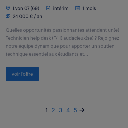
Lyon 07 (69)
intérim
1 mois
24 000 € / an
Quelles opportunités passionnantes attendent un(e)
Technicien help desk (F/H) audacieux(se) ? Rejoignez
notre équipe dynamique pour apporter un soutien
technique essentiel aux étudiants et...
voir l'offre
1
2
3
4
5