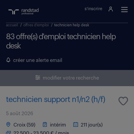
s'inscrire
accueil
/
offres d'emploi
/
technicien help desk
83 offre(s) d'emploi technicien help
desk
créer une alerte email
modifier votre recherche
technicien support n1/n2 (h/f)
5 août 2026
Croix (59)
intérim
211 jour(s)
22 500 - 23 500 € / mois