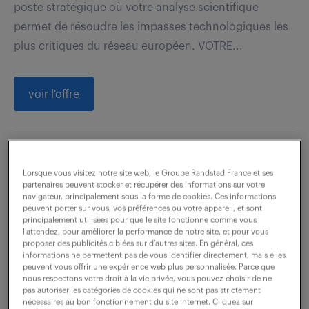
poste stratégique où votre analyse scientifique
permet de résoudre les impasses technologiques les
plus critiques du réseau européen. VOTRE...
voir l'offre
technicien support n1/n2 (h/f)
Lorsque vous visitez notre site web, le Groupe Randstad France et ses
partenaires peuvent stocker et récupérer des informations sur votre
7 août 2026
navigateur, principalement sous la forme de cookies. Ces informations
peuvent porter sur vous, vos préférences ou votre appareil, et sont
principalement utilisées pour que le site fonctionne comme vous
Croix (59)
intérim
211 jour(s)
l’attendez, pour améliorer la performance de notre site, et pour vous
22 500 - 23 500 € / mois
proposer des publicités ciblées sur d’autres sites. En général, ces
informations ne permettent pas de vous identifier directement, mais elles
peuvent vous offrir une expérience web plus personnalisée. Parce que
Support utilisateurs (N1 / N2) : Traitement des
nous respectons votre droit à la vie privée, vous pouvez choisir de ne
pas autoriser les catégories de cookies qui ne sont pas strictement
demandes utilisateurs majoritairement par mail
nécessaires au bon fonctionnement du site Internet. Cliquez sur