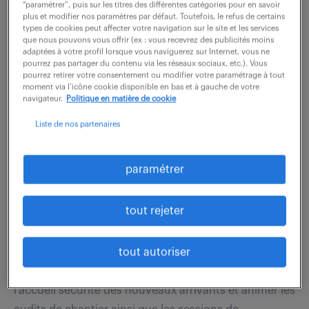
Qualification, diagnostic et résolution des incidents
“paramétrer”, puis sur les titres des différentes catégories pour en savoir
plus et modifier nos paramètres par défaut. Toutefois, le refus de certains
et demandes Escalade vers les équipes concernées...
types de cookies peut affecter votre navigation sur le site et les services
que nous pouvons vous offrir (ex : vous recevrez des publicités moins
adaptées à votre profil lorsque vous naviguerez sur Internet, vous ne
pourrez pas partager du contenu via les réseaux sociaux, etc.). Vous
voir l'offre
pourrez retirer votre consentement ou modifier votre paramétrage à tout
moment via l’icône cookie disponible en bas et à gauche de votre
navigateur.
Politique en matière de cookie
Liste de nos partenaires
correspondant qhse (f/h)
paramétrer
7 août 2026
Grande Synthe (59)
CDI
tout rejeter
30 000 - 40 000 € / an
Sous la responsabilité du Responsable d'agence,
tout autoriser
vous aurez pour missions principales : Assurer
l'accueil sécurité des nouveaux arrivants et animer les