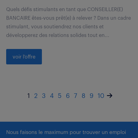
Quels défis stimulants en tant que CONSEILLER(E)
BANCAIRE êtes-vous prêt(e) à relever ? Dans un cadre
stimulant, vous soutiendrez nos clients et
développerez des relations solides tout en...
voir l'offre
1
2
3
4
5
6
7
8
9
10
Nous faisons le maximum pour trouver un emploi