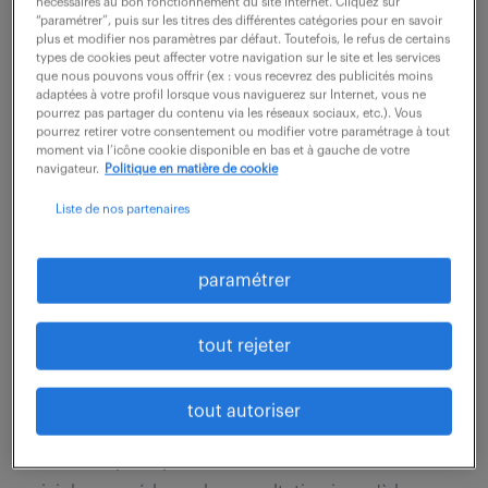
nécessaires au bon fonctionnement du site Internet. Cliquez sur
L'entreprise connaît une belle croissance et étoffe sa
“paramétrer”, puis sur les titres des différentes catégories pour en savoir
Force de vente. Le cœur du territoire à couvrir est
plus et modifier nos paramètres par défaut. Toutefois, le refus de certains
types de cookies peut affecter votre navigation sur le site et les services
l'Isère (38), centré au plus proche de Grenoble. Les
que nous pouvons vous offrir (ex : vous recevrez des publicités moins
adaptées à votre profil lorsque vous naviguerez sur Internet, vous ne
autres départements qui le...
pourrez pas partager du contenu via les réseaux sociaux, etc.). Vous
pourrez retirer votre consentement ou modifier votre paramétrage à tout
moment via l’icône cookie disponible en bas et à gauche de votre
navigateur.
Politique en matière de cookie
voir l'offre
Liste de nos partenaires
paramétrer
acheteur marché public (f/h)
5 août 2026
tout rejeter
Grenoble (38)
intérim
4 mois
45 000 - 55 000 € / mois
tout autoriser
Vos tâches principales sont les suivantes : - Assurer le