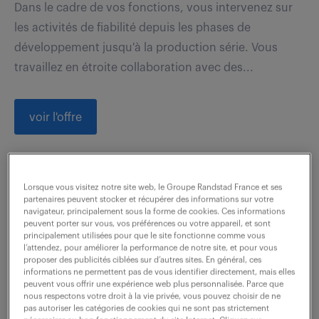
Dans le cadre de vos fonctions, vous intervenez sur
les activités de fiabilité depuis les phases de
développement jusqu'à la production série. Vous
travaillez en étroite collaboration avec des...
voir l'offre
chef de secteur gms isère &
Lorsque vous visitez notre site web, le Groupe Randstad France et ses
partenaires peuvent stocker et récupérer des informations sur votre
alpes h/f
navigateur, principalement sous la forme de cookies. Ces informations
peuvent porter sur vous, vos préférences ou votre appareil, et sont
principalement utilisées pour que le site fonctionne comme vous
6 août 2026
l’attendez, pour améliorer la performance de notre site, et pour vous
proposer des publicités ciblées sur d’autres sites. En général, ces
Grenoble (38)
CDI
informations ne permettent pas de vous identifier directement, mais elles
peuvent vous offrir une expérience web plus personnalisée. Parce que
30 000 - 36 000 € / an
nous respectons votre droit à la vie privée, vous pouvez choisir de ne
pas autoriser les catégories de cookies qui ne sont pas strictement