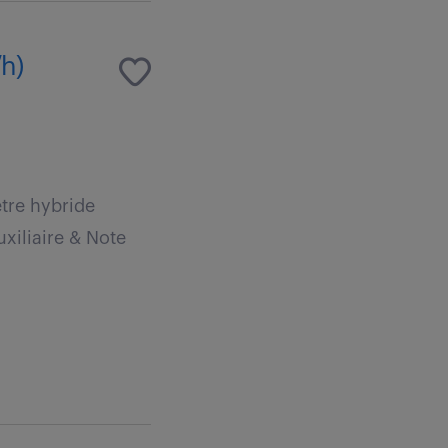
/h)
tre hybride
uxiliaire & Note