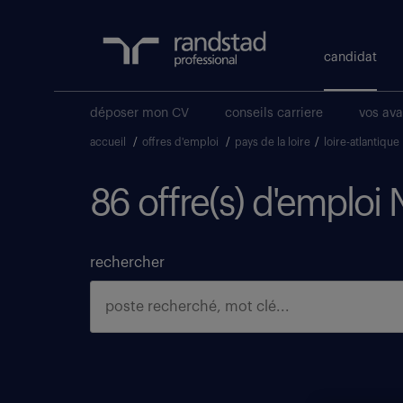
candidat
déposer mon CV
conseils carriere
vos av
accueil
/
offres d'emploi
/
pays de la loire
/
loire-atlantique
86 offre(s) d'emploi
rechercher