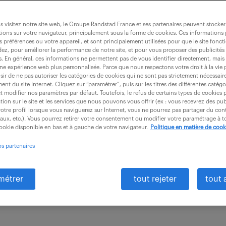
 visitez notre site web, le Groupe Randstad France et ses partenaires peuvent stocker
ions sur votre navigateur, principalement sous la forme de cookies. Ces informations
s préférences ou votre appareil, et sont principalement utilisées pour que le site fo
'agence (f/h)
dez, pour améliorer la performance de notre site, et pour vous proposer des publicités 
es. En général, ces informations ne permettent pas de vous identifier directement, mais
une expérience web plus personnalisée. Parce que nous respectons votre droit à la vie 
ir de ne pas autoriser les catégories de cookies qui ne sont pas strictement nécessair
nt du site Internet. Cliquez sur “paramétrer”, puis sur les titres des différentes catég
CDI
45 000 - 55 000 € / an
et modifier nos paramètres par défaut. Toutefois, le refus de certains types de cookies 
tion sur le site et les services que nous pouvons vous offrir (ex : vous recevrez des pu
otre profil lorsque vous naviguerez sur Internet, vous ne pourrez pas partager du cont
ection Générale à Nantes, vous vous chargerez en tot
iaux, etc.). Vous pourrez retirer votre consentement ou modifier votre paramétrage à
cookie disponible en bas et à gauche de votre navigateur.
Politique en matière de cook
sur le secteur Normandie : Commerce & Relation Client
os partenaires
s...
métrer
tout rejeter
tout 