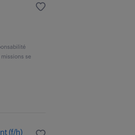
onsabilité
s missions se
t (f/h)