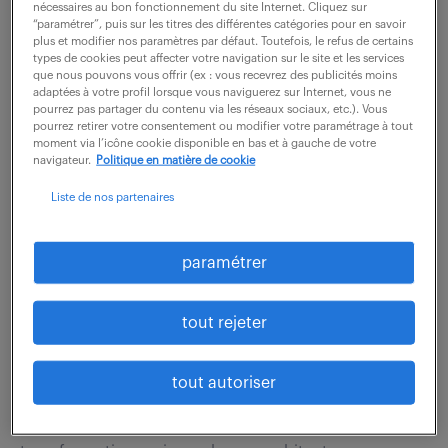
financières pour capter, analyser et traduire leurs
nécessaires au bon fonctionnement du site Internet. Cliquez sur
“paramétrer”, puis sur les titres des différentes catégories pour en savoir
besoins métiers en spécifications techniques...
plus et modifier nos paramètres par défaut. Toutefois, le refus de certains
types de cookies peut affecter votre navigation sur le site et les services
que nous pouvons vous offrir (ex : vous recevrez des publicités moins
adaptées à votre profil lorsque vous naviguerez sur Internet, vous ne
voir l'offre
pourrez pas partager du contenu via les réseaux sociaux, etc.). Vous
pourrez retirer votre consentement ou modifier votre paramétrage à tout
moment via l’icône cookie disponible en bas et à gauche de votre
navigateur.
Politique en matière de cookie
developpeur informatique
Liste de nos partenaires
indutrielle (f/h)
paramétrer
5 août 2026
Porcieu Amblagnieu (38)
CDI
tout rejeter
43 000 - 47 000 € / an
tout autoriser
Au cœur d'un environnement industriel de pointe et
automatisé, notre site de production entame une