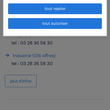
tel :
03 28 36 58 30
tout rejeter
Finance (
17 offres
)
tel :
03 28 36 58 30
tout autoriser
Supply (
80 offres
)
tel :
03 28 36 58 30
Industrie (
136 offres
)
tel :
03 28 36 58 30
plus d'infos