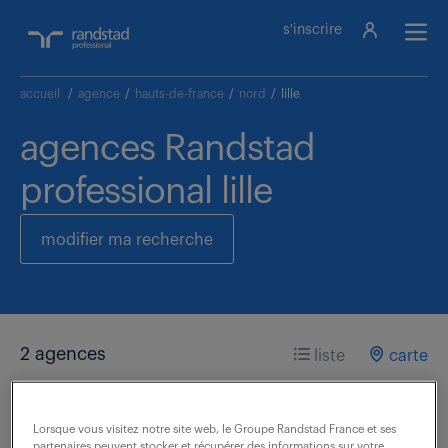
s'inscrire
accueil
/
agence
/
hauts-de-france
/
nord
/
lille
agences Randstad
professional lille
modifier ma recherche
2 agences
liste
carte
Lorsque vous visitez notre site web, le Groupe Randstad France et ses
partenaires peuvent stocker et récupérer des informations sur votre