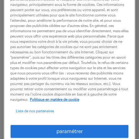
Randstad professional -
navigateur, principalement sous la forme de cookies. Ces informations
peuvent porter sur vous, vos préférences ou votre appareil, et sont
principalement utilisées pour que le site fonctionne comme vous
agence de recrutement
l’attendez, pour améliorer la performance de notre site, et pour vous
proposer des publicités ciblées sur d’autres sites. En général, ces
à Lille
informations ne permettent pas de vous identifier directement, mais elles
peuvent vous offrir une expérience web plus personnalisée. Parce que
nous respectons votre droit à la vie privée, vous pouvez choisir de ne
pas autoriser les catégories de cookies qui ne sont pas strictement
46 48 R DES CANONNIERS
nécessaires au bon fonctionnement du site Internet. Cliquez sur
“paramétrer”, puis sur les titres des différentes catégories pour en savoir
59000 Lille
plus et modifier nos paramètres par défaut. Toutefois, le refus de certains
types de cookies peut affecter votre navigation sur le site et les services
fermé
voir les horaires
que nous pouvons vous offrir (ex : vous recevrez des publicités moins
adaptées à votre profil lorsque vous naviguerez sur Internet, vous ne
pourrez pas partager du contenu via les réseaux sociaux, etc.). Vous
Technologies (
33 offres
)
pourrez retirer votre consentement ou modifier votre paramétrage à tout
moment via l’icône cookie disponible en bas et à gauche de votre
tel :
03 28 36 58 30
navigateur.
Politique en matière de cookie
Liste de nos partenaires
Comptabilité-&-Finance
Commerce-&-Marketing (
20 offres
)
paramétrer