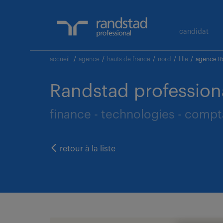
candidat
accueil
/
agence
/
hauts de france
/
nord
/
lille
/
agence Ra
Randstad professiona
finance - technologies - compt
retour à la liste