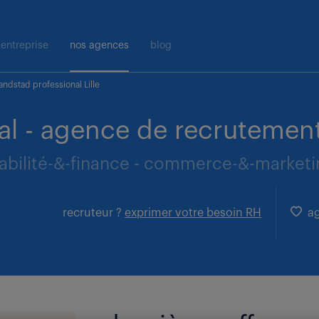
entreprise
nos agences
blog
ndstad professional Lille
l - agence de recrutement 
abilité-&-finance - commerce-&-marketing
recruteur ?
exprimer votre besoin RH
ag