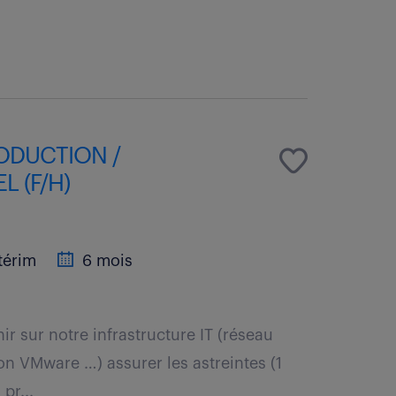
ODUCTION /
L (F/H)
térim
6 mois
nir sur notre infrastructure IT (réseau
on VMware …) assurer les astreintes (1
pr...