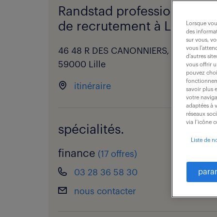
Randstad professional - a
de recrutement à Lille.
Lorsque vous
des informat
sur vous, vo
vous l’atten
46 48 R DES CANONNIERS,
d’autres sit
59000 Lille
vous offrir 
pouvez chois
fonctionneme
itinéraire
savoir plus 
votre naviga
adaptées à v
réseaux soc
via l’icône 
spécialités.
Liste de n
finance
(
17 offres
)
03 28 36 58 30
para
nous contacter