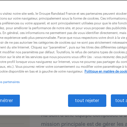
dernières offres - 
gence
 visitez notre site web, le Groupe Randstad France et ses partenaires peuvent stocker
ions sur votre navigateur, principalement sous la forme de cookies. Ces informations
s préférences ou votre appareil, et sont principalement utilisées pour que le site fo
recevoir les offres par mail
dez, pour améliorer la performance de notre site, et pour vous proposer des publicités 
es. En général, ces informations ne permettent pas de vous identifier directement, mais
une expérience web plus personnalisée. Parce que nous respectons votre droit à la vie 
ir de ne pas autoriser les catégories de cookies qui ne sont pas strictement nécessair
nt du site Internet. Cliquez sur “paramétrer”, puis sur les titres des différentes catég
et modifier nos paramètres par défaut. Toutefois, le refus de certains types de cookies 
tion sur le site et les services que nous pouvons vous offrir (ex : vous recevrez des pu
otre profil lorsque vous naviguerez sur Internet, vous ne pourrez pas partager du cont
CONSEILLER RELATION CLI
iaux, etc.). Vous pourrez retirer votre consentement ou modifier votre paramétrage à
cookie disponible en bas et à gauche de votre navigateur.
Politique en matière de cook
PRÉVOYANCE (F/H)
os partenaires
20 juillet 2026
Roubaix (59)
intérim
métrer
tout rejeter
tout 
Au sein d'une équipe composée d'u
mission principale est de gérer les 