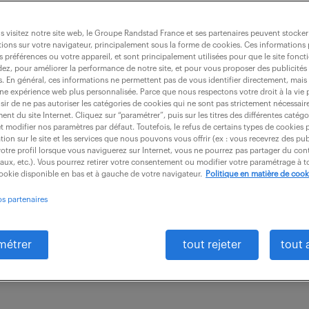
 visitez notre site web, le Groupe Randstad France et ses partenaires peuvent stocker
ions sur votre navigateur, principalement sous la forme de cookies. Ces informations
s préférences ou votre appareil, et sont principalement utilisées pour que le site fo
stallateur matériel médical f/h
dez, pour améliorer la performance de notre site, et pour vous proposer des publicités 
es. En général, ces informations ne permettent pas de vous identifier directement, mais
une expérience web plus personnalisée. Parce que nous respectons votre droit à la vie 
ir de ne pas autoriser les catégories de cookies qui ne sont pas strictement nécessair
nt du site Internet. Cliquez sur “paramétrer”, puis sur les titres des différentes catég
intérim
4 mois
23 000 - 27 000 € / an
et modifier nos paramètres par défaut. Toutefois, le refus de certains types de cookies 
tion sur le site et les services que nous pouvons vous offrir (ex : vous recevrez des pu
otre profil lorsque vous naviguerez sur Internet, vous ne pourrez pas partager du cont
ce d'Annecy, vous intervenez aussi bien sur l'outil d
iaux, etc.). Vous pourrez retirer votre consentement ou modifier votre paramétrage à
cookie disponible en bas et à gauche de votre navigateur.
Politique en matière de cook
inaux (déplacements fréquents) : Maintenance & Install
os partenaires
e et mise...
métrer
tout rejeter
tout 