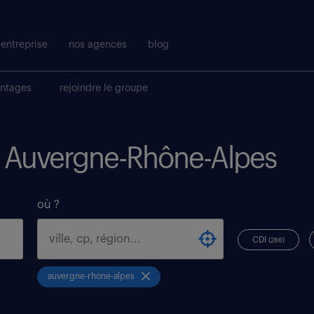
entreprise
nos agences
blog
antages
rejoindre le groupe
oi Auvergne-Rhône-Alpes
où ?
CDI
(288)
auvergne-rhone-alpes