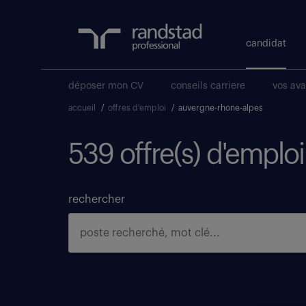
candidat
déposer mon CV
conseils carriere
vos av
accueil
/
offres d'emploi
/
auvergne-rhone-alpes
539 offre(s) d'empl
rechercher