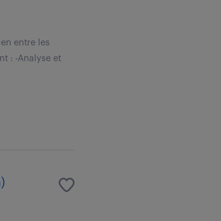
ien entre les
t : -Analyse et
)