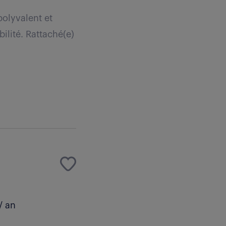
olyvalent et
ilité. Rattaché(e)
/ an