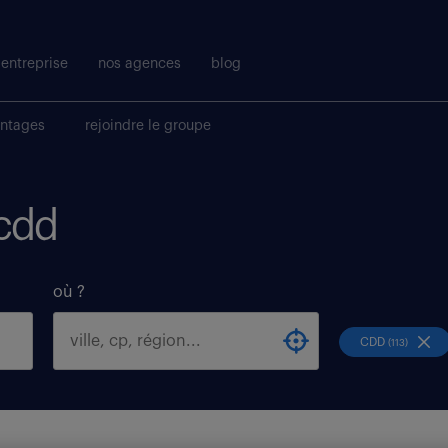
entreprise
nos agences
blog
antages
rejoindre le groupe
 cdd
où ?
CDD
(113)