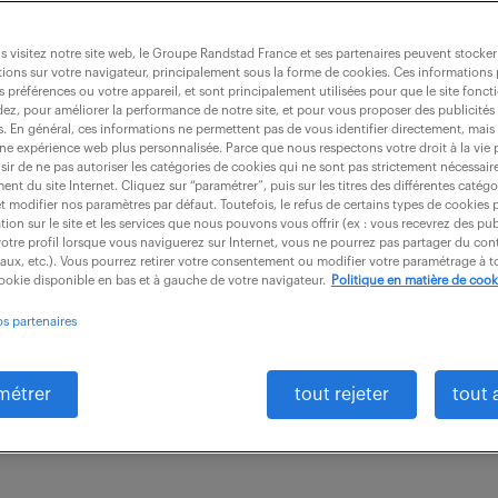
 automobile sud ouest (f/h)
 visitez notre site web, le Groupe Randstad France et ses partenaires peuvent stocker
ions sur votre navigateur, principalement sous la forme de cookies. Ces informations
s préférences ou votre appareil, et sont principalement utilisées pour que le site fo
dez, pour améliorer la performance de notre site, et pour vous proposer des publicités 
es. En général, ces informations ne permettent pas de vous identifier directement, mais
CDD
9 mois
49 000 - 50 000 € / an
une expérience web plus personnalisée. Parce que nous respectons votre droit à la vie 
ir de ne pas autoriser les catégories de cookies qui ne sont pas strictement nécessair
nt du site Internet. Cliquez sur “paramétrer”, puis sur les titres des différentes catég
sadeur technique, vous occupez un poste stratégique
et modifier nos paramètres par défaut. Toutefois, le refus de certains types de cookies 
tion sur le site et les services que nous pouvons vous offrir (ex : vous recevrez des pu
et de résoudre les impasses technologiques les plus 
otre profil lorsque vous naviguerez sur Internet, vous ne pourrez pas partager du cont
iaux, etc.). Vous pourrez retirer votre consentement ou modifier votre paramétrage à
 VOTRE...
cookie disponible en bas et à gauche de votre navigateur.
Politique en matière de cook
os partenaires
métrer
tout rejeter
tout 