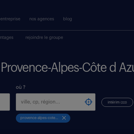
entreprise
nos agences
blog
antages
rejoindre le groupe
i Provence-Alpes-Côte d Az
où ?
intérim
(222)
provence-alpes-cote-d-azur