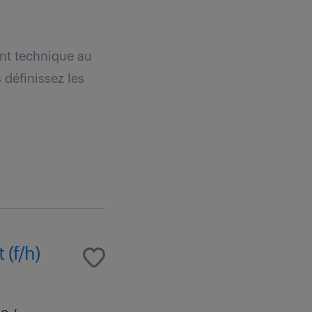
ent technique au
 définissez les
(f/h)