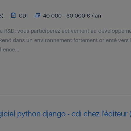
3)
CDI
40 000 - 60 000 € / an
pe R&D, vous participerez activement au développemen
kend dans un environnement fortement orienté vers l
llence...
iciel python django - cdi chez l'éditeur (