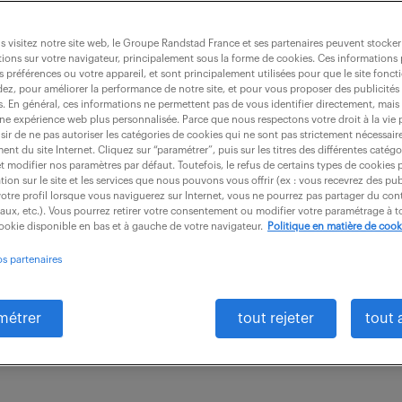
 visitez notre site web, le Groupe Randstad France et ses partenaires peuvent stocker
ions sur votre navigateur, principalement sous la forme de cookies. Ces informations
s préférences ou votre appareil, et sont principalement utilisées pour que le site fo
conception mécanique - secteur naval (
dez, pour améliorer la performance de notre site, et pour vous proposer des publicités 
es. En général, ces informations ne permettent pas de vous identifier directement, mais
une expérience web plus personnalisée. Parce que nous respectons votre droit à la vie 
ir de ne pas autoriser les catégories de cookies qui ne sont pas strictement nécessair
nt du site Internet. Cliquez sur “paramétrer”, puis sur les titres des différentes catég
intérim
6 mois
40 000 - 45 000 € / an
et modifier nos paramètres par défaut. Toutefois, le refus de certains types de cookies 
tion sur le site et les services que nous pouvons vous offrir (ex : vous recevrez des pu
otre profil lorsque vous naviguerez sur Internet, vous ne pourrez pas partager du cont
xpérimentez les solutions nécessaires à la conception 
iaux, etc.). Vous pourrez retirer votre consentement ou modifier votre paramétrage à
cookie disponible en bas et à gauche de votre navigateur.
Politique en matière de cook
 et configurations systèmes au profit des projets et 
os partenaires
métrer
tout rejeter
tout 