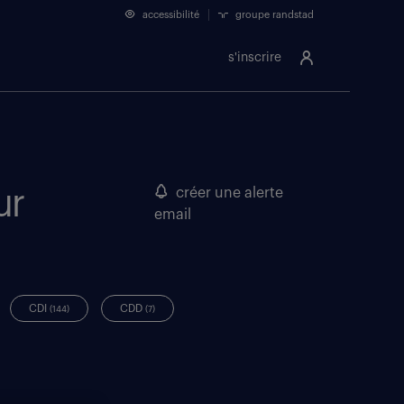
accessibilité
groupe randstad
s'inscrire
ur
créer une alerte
email
CDI
CDD
(144)
(7)