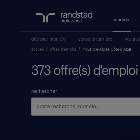
candidat
déposer mon CV
conseils carriere
vos av
accueil
/
offres d'emploi
/
Provence-Alpes-Côte d Azur
373 offre(s) d'emplo
rechercher