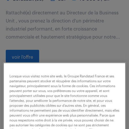
Rattaché(e) directement au Directeur de la Business
Unit , vous prenez la direction d'un périmètre
industriel performant, en forte croissance
commerciale et hautement stratégique pour notre...
voir l'offre
Lorsque vous visitez notre site web, le Groupe Randstad France et ses
partenaires peuvent stocker et récupérer des informations sur votre
comptable general groupe(f/h)
navigateur, principalement sous la forme de cookies. Ces informations
peuvent porter sur vous, vos préférences ou votre appareil, et sont
principalement utilisées pour que le site fonctionne comme vous
6 août 2026
l’attendez, pour améliorer la performance de notre site, et pour vous
proposer des publicités ciblées sur d’autres sites. En général, ces
Bordeaux (33)
CDI
informations ne permettent pas de vous identifier directement, mais elles
peuvent vous offrir une expérience web plus personnalisée. Parce que
35 000 - 40 000 € / an
nous respectons votre droit à la vie privée, vous pouvez choisir de ne
pas autoriser les catégories de cookies qui ne sont pas strictement