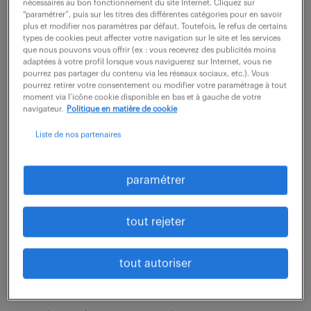
nécessaires au bon fonctionnement du site Internet. Cliquez sur
Vos missions au quotidien : Rattaché(e) directement à
“paramétrer”, puis sur les titres des différentes catégories pour en savoir
la Responsable Comptables Groupe, vous jouez un
plus et modifier nos paramètres par défaut. Toutefois, le refus de certains
types de cookies peut affecter votre navigation sur le site et les services
rôle central au sein d'un environnement multi-
que nous pouvons vous offrir (ex : vous recevrez des publicités moins
adaptées à votre profil lorsque vous naviguerez sur Internet, vous ne
sociétés : Comptabilité générale &...
pourrez pas partager du contenu via les réseaux sociaux, etc.). Vous
pourrez retirer votre consentement ou modifier votre paramétrage à tout
moment via l’icône cookie disponible en bas et à gauche de votre
navigateur.
Politique en matière de cookie
voir l'offre
Liste de nos partenaires
paramétrer
souscripteur en assurances (f/h)
6 août 2026
tout rejeter
Bordeaux (33)
intérim
7 mois
32 000 - 32 200 € / an
tout autoriser
Comment souhaiteriez-vous transformer votre