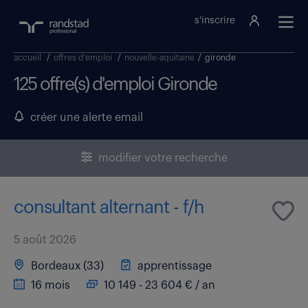
s'inscrire
accueil
/
offres d'emploi
/
nouvelle-aquitaine
/
gironde
125 offre(s) d'emploi Gironde
créer une alerte email
modifier votre recherche
consultant alternant - f/h
5 août 2026
Bordeaux (33)
apprentissage
16 mois
10 149 - 23 604 € / an