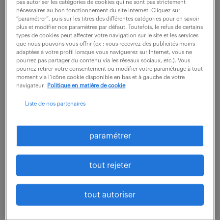
pas autoriser les catégories de cookies qui ne sont pas strictement
nécessaires au bon fonctionnement du site Internet. Cliquez sur
“paramétrer”, puis sur les titres des différentes catégories pour en savoir
voir l'offre
plus et modifier nos paramètres par défaut. Toutefois, le refus de certains
types de cookies peut affecter votre navigation sur le site et les services
que nous pouvons vous offrir (ex : vous recevrez des publicités moins
adaptées à votre profil lorsque vous naviguerez sur Internet, vous ne
pourrez pas partager du contenu via les réseaux sociaux, etc.). Vous
ingénieur assurance qualité
pourrez retirer votre consentement ou modifier votre paramétrage à tout
moment via l’icône cookie disponible en bas et à gauche de votre
projet / qa support project (h/f
navigateur.
Politique en matière de cookie
Liste de nos partenaires
5 août 2026
Martillac (33)
intérim
6 mois
paramétrer
36 000 - 42 000 € / an
Le rôle de QA Project Support est un rôle pivot, à la
tout rejeter
fois technique et opérationnel. Votre rôle consiste à
intégrer l'équipe QA Project, qui est dédiée au
tout autoriser
lancement de projets pour les...