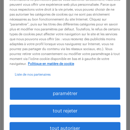
En collaboration directe avec le Responsable
peuvent vous offrir une expérience web plus personnalisée. Parce que
nous respectons votre droit à la vie privée, vous pouvez choisir de ne
Informatique qui assurera votre intégration, vous
pas autoriser les catégories de cookies qui ne sont pas strictement
garantirez un service informatique de proximité
nécessaires au bon fonctionnement du site Internet. Cliquez sur
“paramétrer”, puis sur les titres des différentes catégories pour en savoir
efficace, sécurisé et performant. Au quotidien,
plus et modifier nos paramètres par défaut. Toutefois, le refus de certains
types de cookies peut affecter votre navigation sur le site et les services
vous...
que nous pouvons vous offrir (ex : vous recevrez des publicités moins
adaptées à votre profil lorsque vous naviguerez sur Internet, vous ne
pourrez pas partager du contenu via les réseaux sociaux, etc.). Vous
pourrez retirer votre consentement ou modifier votre paramétrage à tout
voir l'offre
moment via l’icône cookie disponible en bas et à gauche de votre
navigateur.
Politique en matière de cookie
Liste de nos partenaires
chargé(e) de support et qualité
applicative (h/f) (f/h)
paramétrer
17 juillet 2026
tout rejeter
Marignane (13)
CDI
38 000 - 42 000 € / an
tout autoriser