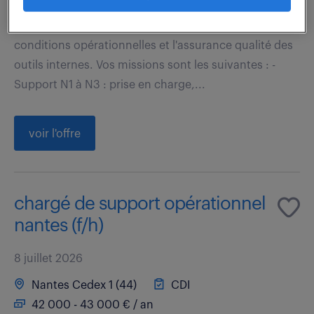
Vous êtes chargé(e) d'assurer le maintien en
conditions opérationnelles et l'assurance qualité des
outils internes. Vos missions sont les suivantes : -
Support N1 à N3 : prise en charge,...
voir l'offre
chargé de support opérationnel
nantes (f/h)
8 juillet 2026
Nantes Cedex 1 (44)
CDI
42 000 - 43 000 € / an