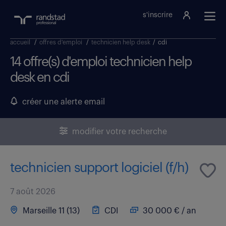
s'inscrire
accueil
/
offres d'emploi
/
technicien help desk
/
cdi
14 offre(s) d'emploi technicien help
desk en cdi
créer une alerte email
modifier votre recherche
technicien support logiciel (f/h)
7 août 2026
Marseille 11 (13)
CDI
30 000 € / an