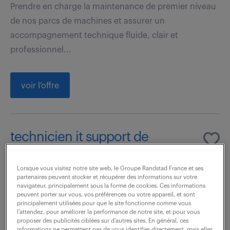
Prendre en charge la maintenance de premier niveau
de nos parcs de machines et assurer un
accompagnement technique fluide, clair et
professionnel...
voir l'offre
technicien it support de
proximité - anglais courant (f/h)
Lorsque vous visitez notre site web, le Groupe Randstad France et ses
21 juillet 2026
partenaires peuvent stocker et récupérer des informations sur votre
navigateur, principalement sous la forme de cookies. Ces informations
peuvent porter sur vous, vos préférences ou votre appareil, et sont
Neuilly Sur Seine (92)
CDI
principalement utilisées pour que le site fonctionne comme vous
30 000 - 34 000 € / an
l’attendez, pour améliorer la performance de notre site, et pour vous
proposer des publicités ciblées sur d’autres sites. En général, ces
informations ne permettent pas de vous identifier directement, mais elles