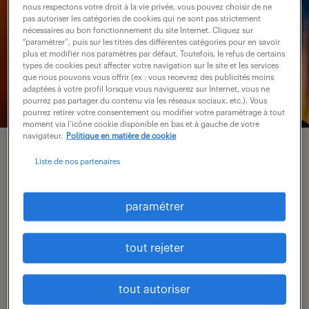
nous respectons votre droit à la vie privée, vous pouvez choisir de ne
pas autoriser les catégories de cookies qui ne sont pas strictement
nécessaires au bon fonctionnement du site Internet. Cliquez sur
“paramétrer”, puis sur les titres des différentes catégories pour en savoir
plus et modifier nos paramètres par défaut. Toutefois, le refus de certains
types de cookies peut affecter votre navigation sur le site et les services
que nous pouvons vous offrir (ex : vous recevrez des publicités moins
adaptées à votre profil lorsque vous naviguerez sur Internet, vous ne
pourrez pas partager du contenu via les réseaux sociaux, etc.). Vous
pourrez retirer votre consentement ou modifier votre paramétrage à tout
moment via l’icône cookie disponible en bas et à gauche de votre
navigateur.
Politique en matière de cookie
Liste de nos partenaires
recruter dans vos
métiers,
paramétrer
passionnément.
tout rejeter
Nos équipes Randstad professional allient une
tout autoriser
expertise sectorielle de pointe à un regard RH