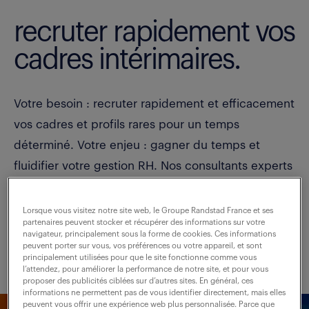
recruter rapidement vos
cadres intérimaires.
Votre besoin : recruter rapidement et efficacement
vos cadres et profils rares pour un temps
déterminé. Votre enjeu : gagner du temps et
fluidifier votre gestion RH. Nos consultants experts
sont déjà prêts à vous présenter vos futurs talents.
Lorsque vous visitez notre site web, le Groupe Randstad France et ses
partenaires peuvent stocker et récupérer des informations sur votre
navigateur, principalement sous la forme de cookies. Ces informations
optimiser mon recrutement
peuvent porter sur vous, vos préférences ou votre appareil, et sont
principalement utilisées pour que le site fonctionne comme vous
l’attendez, pour améliorer la performance de notre site, et pour vous
proposer des publicités ciblées sur d’autres sites. En général, ces
informations ne permettent pas de vous identifier directement, mais elles
peuvent vous offrir une expérience web plus personnalisée. Parce que