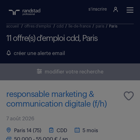
s'inscrire
accueil
/
offres d'emploi
/
cdd
/
île-de-france
/
paris
/
Paris
11 offre(s) d'emploi cdd, Paris
créer une alerte email
modifier votre recherche
responsable marketing &
communication digitale (f/h)
7 août 2026
Paris 14 (75)
CDD
5 mois
50 000 - 55 000 € / an