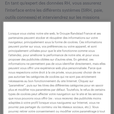
En tant qu'expert des données RH, vous assurerez
l'interface entre les différents systèmes (SIRH, paie,
outils connexes) et interviendrez sur les missions
suivantes : - Gestion des données et des...
Lorsque vous visitez notre site web, le Groupe Randstad France et ses
partenaires peuvent stocker et récupérer des informations sur votre
voir l'offre
navigateur, principalement sous la forme de cookies. Ces informations
peuvent porter sur vous, vos préférences ou votre appareil, et sont
principalement utilisées pour que le site fonctionne comme vous
l’attendez, pour améliorer la performance de notre site, et pour vous
proposer des publicités ciblées sur d’autres sites. En général, ces
informations ne permettent pas de vous identifier directement, mais elles
chargé de mission sirh (f/h)
peuvent vous offrir une expérience web plus personnalisée. Parce que
nous respectons votre droit à la vie privée, vous pouvez choisir de ne
pas autoriser les catégories de cookies qui ne sont pas strictement
29 juillet 2026
nécessaires au bon fonctionnement du site Internet. Cliquez sur
“paramétrer”, puis sur les titres des différentes catégories pour en savoir
Paris 06 (75)
CDD
9 mois
plus et modifier nos paramètres par défaut. Toutefois, le refus de certains
types de cookies peut affecter votre navigation sur le site et les services
40 000 - 45 000 € / an
que nous pouvons vous offrir (ex : vous recevrez des publicités moins
adaptées à votre profil lorsque vous naviguerez sur Internet, vous ne
pourrez pas partager du contenu via les réseaux sociaux, etc.). Vous
En tant qu'expert des données RH, vous assurerez
pourrez retirer votre consentement ou modifier votre paramétrage à tout