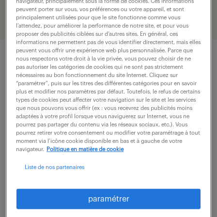
navigateur, principalement sous la forme de cookies. Ces informations
l’entreprise ?
peuvent porter sur vous, vos préférences ou votre appareil, et sont
principalement utilisées pour que le site fonctionne comme vous
l’attendez, pour améliorer la performance de notre site, et pour vous
proposer des publicités ciblées sur d’autres sites. En général, ces
informations ne permettent pas de vous identifier directement, mais elles
peuvent vous offrir une expérience web plus personnalisée. Parce que
nous respectons votre droit à la vie privée, vous pouvez choisir de ne
pas autoriser les catégories de cookies qui ne sont pas strictement
la paresse, c’est génétique !
nécessaires au bon fonctionnement du site Internet. Cliquez sur
“paramétrer”, puis sur les titres des différentes catégories pour en savoir
plus et modifier nos paramètres par défaut. Toutefois, le refus de certains
types de cookies peut affecter votre navigation sur le site et les services
Notre éducation nous pousse à nous mettre en
que nous pouvons vous offrir (ex : vous recevrez des publicités moins
adaptées à votre profil lorsque vous naviguerez sur Internet, vous ne
mouvement, nous incite à la productivité, la
pourrez pas partager du contenu via les réseaux sociaux, etc.). Vous
religion catholique qualifie même la paresse de
pourrez retirer votre consentement ou modifier votre paramétrage à tout
moment via l’icône cookie disponible en bas et à gauche de votre
péché capital ! Pourtant, il semblerait qu’on soit
navigateur.
Politique en matière de cookie
câblé pour la paresse, et que nos gênes nous
Liste de nos partenaires
prédisposent à préférer le canapé aux terrains de
sport. D’ailleurs, l’invention des machines est bel et
paramétrer
bien le fruit de cette recherche du moindre