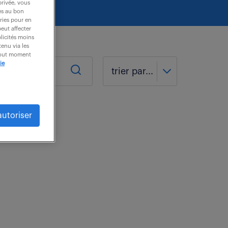
privée, vous
es au bon
ories pour en
peut affecter
blicités moins
enu via les
 tout moment
ie
trier par...
autoriser