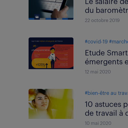
Le salaire d
du baromètr
22 octobre 2019
#covid-19
#marché
Etude Smart
émergents e
12 mai 2020
#bien-être au trav
10 astuces p
de travail à
10 mai 2020