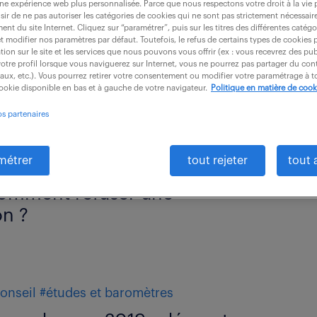
une expérience web plus personnalisée. Parce que nous respectons votre droit à la vie 
ir de ne pas autoriser les catégories de cookies qui ne sont pas strictement nécessair
nt du site Internet. Cliquez sur “paramétrer”, puis sur les titres des différentes catég
et modifier nos paramètres par défaut. Toutefois, le refus de certains types de cookies 
tion sur le site et les services que nous pouvons vous offrir (ex : vous recevrez des pu
otre profil lorsque vous naviguerez sur Internet, vous ne pourrez pas partager du cont
iaux, etc.). Vous pourrez retirer votre consentement ou modifier votre paramétrage à
cookie disponible en bas et à gauche de votre navigateur.
Politique en matière de cook
os partenaires
métrer
tout rejeter
tout 
ail
#conseil
#motivation
omment refuser une
n ?
onseil
#études et baromètres