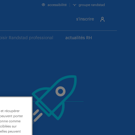
accessibilité
groupe randstad
s'inscrire
oisir Randstad professional
actualités RH
 et récupérer
 peuvent porter
nctionne comme
ciblées sur
 elles peuvent