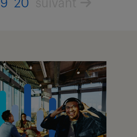
19
20
suivant