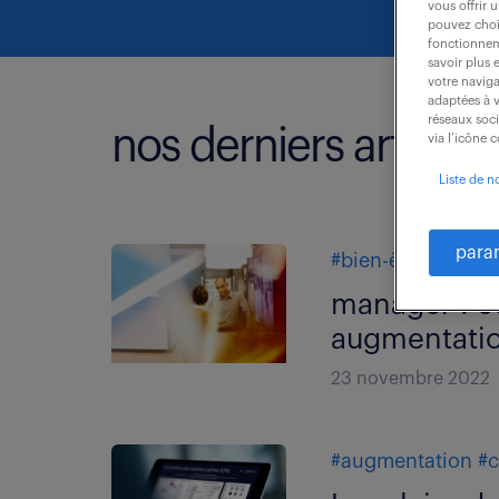
vous offrir 
pouvez chois
fonctionneme
savoir plus 
votre naviga
adaptées à v
réseaux soc
nos derniers articles
via l’icône 
Liste de n
para
#bien-être au trav
manager : c
augmentatio
23 novembre 2022
#augmentation
#c