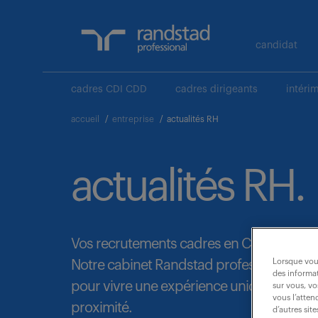
candidat
cadres CDI CDD
cadres dirigeants
intéri
accueil
/
entreprise
/
actualités RH
actualités RH.
Vos recrutements cadres en CDI, CDD et 
Lorsque vous
Notre cabinet Randstad professional vou
des informat
pour vivre une expérience unique combina
sur vous, vo
vous l’atten
proximité.
d’autres sit