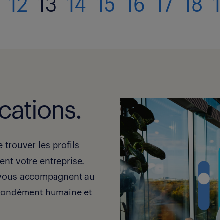
12
13
14
15
16
17
18
cations.
trouver les profils
ent votre entreprise.
s vous accompagnent au
ofondément humaine et