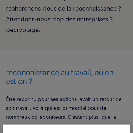
recherchons-nous de la reconnaissance ?
Attendons-nous trop des entreprises ?
Décryptage.
reconnaissance au travail, où en
est-on ?
Être reconnu pour ses actions, avoir un retour de
son travail, voilà qui est primordial pour de
nombreux collaborateurs. D’autant plus, que la
“valeur travail” a perdu de sa centralité depuis