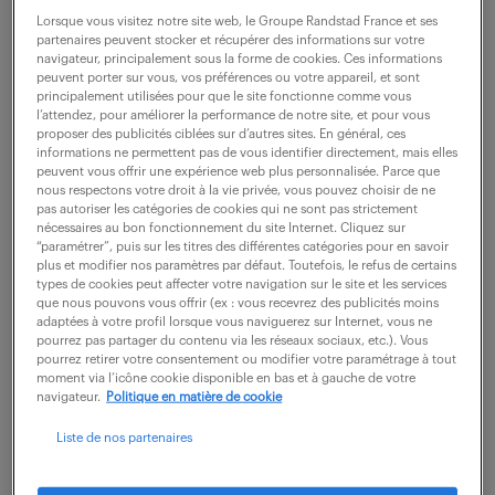
plusieurs années, comme l’expose notre article sur
Lorsque vous visitez notre site web, le Groupe Randstad France et ses
l’évolution du rapport au travail
.
partenaires peuvent stocker et récupérer des informations sur votre
navigateur, principalement sous la forme de cookies. Ces informations
peuvent porter sur vous, vos préférences ou votre appareil, et sont
principalement utilisées pour que le site fonctionne comme vous
«
Le problème majeur auquel la société est
l’attendez, pour améliorer la performance de notre site, et pour vous
proposer des publicités ciblées sur d’autres sites. En général, ces
confrontée, c’est
le manque de reconnaissance
informations ne permettent pas de vous identifier directement, mais elles
peuvent vous offrir une expérience web plus personnalisée. Parce que
perçue dans son propre travail
d’où un contrat
nous respectons votre droit à la vie privée, vous pouvez choisir de ne
pas autoriser les catégories de cookies qui ne sont pas strictement
social qui se serait sérieusement dégradé au fil des
nécessaires au bon fonctionnement du site Internet. Cliquez sur
années
»
, expliquent trois experts de la Fondation
“paramétrer”, puis sur les titres des différentes catégories pour en savoir
plus et modifier nos paramètres par défaut. Toutefois, le refus de certains
Jean Jaurès et le CNRS, au micro de
France Inter
.
types de cookies peut affecter votre navigation sur le site et les services
que nous pouvons vous offrir (ex : vous recevrez des publicités moins
adaptées à votre profil lorsque vous naviguerez sur Internet, vous ne
pourrez pas partager du contenu via les réseaux sociaux, etc.). Vous
Plusieurs études font d’ailleurs état du même
pourrez retirer votre consentement ou modifier votre paramétrage à tout
moment via l’icône cookie disponible en bas et à gauche de votre
constat du manque de reconnaissance :
navigateur.
Politique en matière de cookie
Liste de nos partenaires
1 salarié sur 2 estime ne bénéficier d’aucune