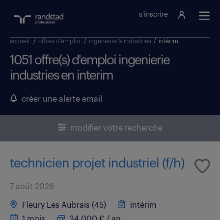
s'inscrire
accueil
/
offres d'emploi
/
ingenierie & industries
/
intérim
1051 offre(s) d'emploi ingenierie
industries en interim
créer une alerte email
modifier votre recherche
technicien projet industriel (f/h)
7 août 2026
Fleury Les Aubrais (45)
intérim
1 mois
34 000 € / an