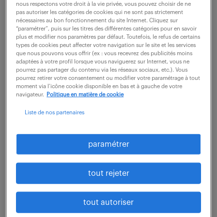
périmètre S'assurer de la mise à jour des outils de
nous respectons votre droit à la vie privée, vous pouvez choisir de ne
pas autoriser les catégories de cookies qui ne sont pas strictement
gestion internes et...
nécessaires au bon fonctionnement du site Internet. Cliquez sur
“paramétrer”, puis sur les titres des différentes catégories pour en savoir
plus et modifier nos paramètres par défaut. Toutefois, le refus de certains
types de cookies peut affecter votre navigation sur le site et les services
voir l'offre
que nous pouvons vous offrir (ex : vous recevrez des publicités moins
adaptées à votre profil lorsque vous naviguerez sur Internet, vous ne
pourrez pas partager du contenu via les réseaux sociaux, etc.). Vous
pourrez retirer votre consentement ou modifier votre paramétrage à tout
moment via l’icône cookie disponible en bas et à gauche de votre
approvisionneur (f/h)
navigateur.
Politique en matière de cookie
Liste de nos partenaires
7 août 2026
Bidos (64)
intérim
6 mois
paramétrer
35 000 € / an
tout rejeter
Au sein de la Direction Approvisionnement et
Performance des Fournisseurs, rattaché(e) au
tout autoriser
Responsable Approvisionnement d'une famille de
produits, vous pilotez et améliorez les flux