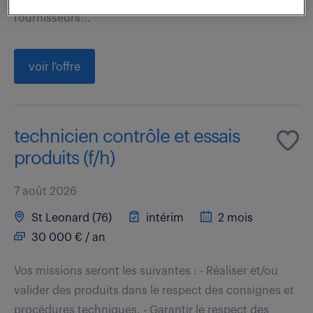
fournisseurs...
voir l'offre
technicien contrôle et essais
produits (f/h)
7 août 2026
St Leonard (76)
intérim
2 mois
30 000 € / an
Vos missions seront les suivantes : - Réaliser et/ou
valider des produits dans le respect des consignes et
procédures techniques. - Garantir le respect des