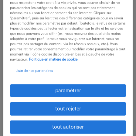
nous respectons votre droit à la vie privée, vous pouvez choisir de ne
pas autoriser les catégories de cookies qui ne sont pas strictement
description du poste
nécessaires au bon fonctionnement du site Internet. Cliquez sur
“paramétrer”, puis sur les titres des différentes catégories pour en savoir
plus et modifier nos paramètres par défaut. Toutefois, le refus de certains
types de cookies peut affecter votre navigation sur le site et les services
que nous pouvons vous offrir (ex : vous recevrez des publicités moins
Suite à l'augmentation des cadences de
adaptées à votre profil lorsque vous naviguerez sur Internet, vous ne
production sur la ligne de production, vous
pourrez pas partager du contenu via les réseaux sociaux, etc.). Vous
pourrez retirer votre consentement ou modifier votre paramétrage à tout
procédez à l'assemblage et/ou tests d'éléments
moment via l’icône cookie disponible en bas et à gauche de votre
navigateur.
Politique en matière de cookie
optroniques.
Vous téléchargez les logiciels embarqués et scripts
Liste de nos partenaires
de fonctionnement. Vous réglez le produit sur les
bancs de tests (tirage / harmonisation / FTM /
paramétrer
NETD...). Vous vérifiez son bon fonctionnement et
procédez au recettage.
tout rejeter
Ce poste, basé à Poitiers est à pourvoir dans le
tout autoriser
cadre d'une mission d'une durée de 18 mois.