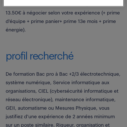
La rémunération brute horaire est à partir de
13.50€ à négocier selon votre expérience (+ prime
d'équipe + prime panier+ prime 13e mois + prime
énergie).
profil recherché
De formation Bac pro à Bac +2/3 électrotechnique,
système numérique, Service informatique aux
organisations, CIEL (cybersécurité informatique et
réseau électronique), maintenance informatique,
GEII, automatisme ou Mesures Physique, vous
justifiez d'une expérience de 2 années minimum
sur un poste similaire. Rigueur, organisation et