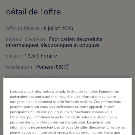
détail de l'offre.
offre publiée le :
8 juillet 2026
secteur d’activité :
Fabrication de produits
informatiques, électroniques et optiques
salaire :
1 3.5 € horaire
localisation :
Poitiers (86)
type de contrat :
intérim
durée :
18 mois
Lorsque vous visitez notre site web, le Groupe Randstad France et ses
partenaires peuvent stocker et récupérer des informations sur votre
expérience :
2 année(s)
navigateur, principalement sous la forme de cookies. Ces informations
peuvent porter sur vous, vos préférences ou votre appareil, et sont
référence de l'offre :
307-U61-0003092_01C
principalement utilisées pour que le site fonctionne comme vous
l’attendez, pour améliorer la performance de notre site, et pour vous
proposer des publicités ciblées sur d’autres sites. En général, ces
informations ne permettent pas de vous identifier directement, mais elles
peuvent vous offrir une expérience web plus personnalisée. Parce que