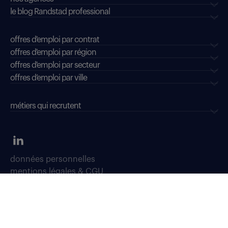
le blog Randstad professional
offres d'emploi par contrat
offres d'emploi par région
offres d'emploi par secteur
offres d’emploi par ville
métiers qui recrutent
données personnelles
mentions légales & CGU
dispositifs d'alerte professionnelle
soyons vigilants
déclaration d'accessibilité : conformité partielle
accessibilité sourds, malentendants, malvoyants