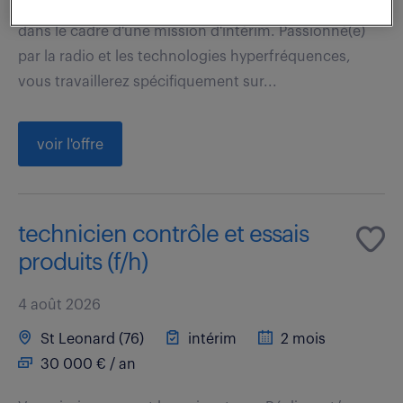
Ce poste, basé à BRIVE LA GAILLARDE est à pourvoir
dans le cadre d'une mission d'intérim. Passionné(e)
par la radio et les technologies hyperfréquences,
vous travaillerez spécifiquement sur...
voir l'offre
technicien contrôle et essais
produits (f/h)
4 août 2026
St Leonard (76)
intérim
2 mois
30 000 € / an