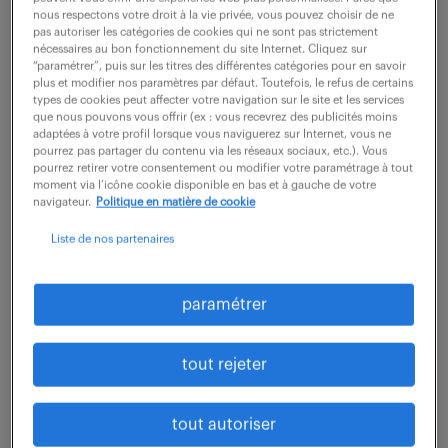
nous respectons votre droit à la vie privée, vous pouvez choisir de ne
pas autoriser les catégories de cookies qui ne sont pas strictement
Vos missions principales : Participez aux phases
nécessaires au bon fonctionnement du site Internet. Cliquez sur
d'architecture et de conception hardware, Concevez
“paramétrer”, puis sur les titres des différentes catégories pour en savoir
plus et modifier nos paramètres par défaut. Toutefois, le refus de certains
les synoptiques de câblage, Définissez les bancs de
types de cookies peut affecter votre navigation sur le site et les services
que nous pouvons vous offrir (ex : vous recevrez des publicités moins
test nécessaires, Identifiez les risques...
adaptées à votre profil lorsque vous naviguerez sur Internet, vous ne
pourrez pas partager du contenu via les réseaux sociaux, etc.). Vous
pourrez retirer votre consentement ou modifier votre paramétrage à tout
moment via l’icône cookie disponible en bas et à gauche de votre
voir l'offre
navigateur.
Politique en matière de cookie
Liste de nos partenaires
technicien radiofréquence h/f
paramétrer
4 août 2026
tout rejeter
Brive La Gaillarde (19)
intérim
6 mois
34 000 - 35 000 € / an
tout autoriser