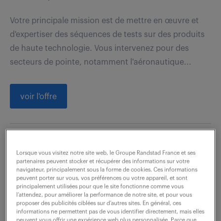
Votre principale mission est de mettre en œuvre et
d'expertiser des séquences de tests sur des produits
de haute technologie. Vous intervenez pour des
secteurs de pointe, notamment l'aéronautique...
voir l'offre
technicien(ne) tests et
Lorsque vous visitez notre site web, le Groupe Randstad France et ses
réparations en électronique h/f
partenaires peuvent stocker et récupérer des informations sur votre
navigateur, principalement sous la forme de cookies. Ces informations
peuvent porter sur vous, vos préférences ou votre appareil, et sont
5 août 2026
principalement utilisées pour que le site fonctionne comme vous
l’attendez, pour améliorer la performance de notre site, et pour vous
Roques (31)
CDI
proposer des publicités ciblées sur d’autres sites. En général, ces
informations ne permettent pas de vous identifier directement, mais elles
32 000 - 36 000 € / an
peuvent vous offrir une expérience web plus personnalisée. Parce que