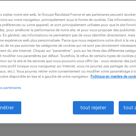
mécanique trilingue (f/h)
 visitez notre site web, le Groupe Randstad France et ses partenaires peuvent stocker
ions sur votre navigateur, principalement sous la forme de cookies. Ces informations
s préférences ou votre appareil, et sont principalement utilisées pour que le site fo
dez, pour améliorer la performance de notre site, et pour vous proposer des publicités 
es. En général, ces informations ne permettent pas de vous identifier directement, mais
intérim
209 jour(s)
une expérience web plus personnalisée. Parce que nous respectons votre droit à la vie 
ir de ne pas autoriser les catégories de cookies qui ne sont pas strictement nécessair
nt du site Internet. Cliquez sur “paramétrer”, puis sur les titres des différentes catég
rtement "Etudes", vous répondez aux demandes de fai
et modifier nos paramètres par défaut. Toutefois, le refus de certains types de cookies 
tion sur le site et les services que nous pouvons vous offrir (ex : vous recevrez des pu
ier des charges clients : Ainsi, vous : - Contribuez 
otre profil lorsque vous naviguerez sur Internet, vous ne pourrez pas partager du cont
iaux, etc.). Vous pourrez retirer votre consentement ou modifier votre paramétrage à
uveaux...
cookie disponible en bas et à gauche de votre navigateur.
Politique en matière de cook
os partenaires
métrer
tout rejeter
tout 