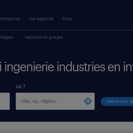
entreprise
nos agences
blog
antages
rejoindre le groupe
i ingenierie industries en i
où ?
intérim
(1051)