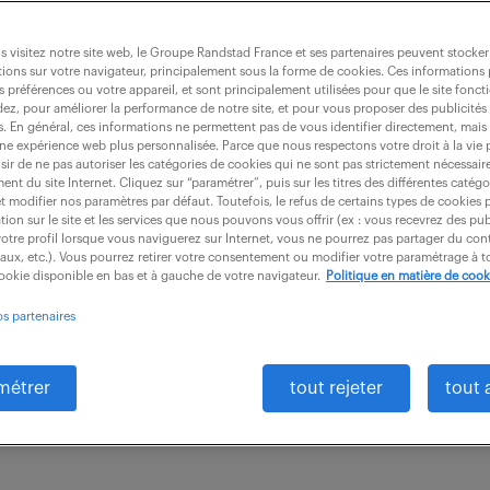
nique (mecanique, electrique) f/h
 visitez notre site web, le Groupe Randstad France et ses partenaires peuvent stocker
ions sur votre navigateur, principalement sous la forme de cookies. Ces informations
s préférences ou votre appareil, et sont principalement utilisées pour que le site fo
dez, pour améliorer la performance de notre site, et pour vous proposer des publicités 
es. En général, ces informations ne permettent pas de vous identifier directement, mais
intérim
6 mois
50 000 € / an
une expérience web plus personnalisée. Parce que nous respectons votre droit à la vie 
ir de ne pas autoriser les catégories de cookies qui ne sont pas strictement nécessair
nt du site Internet. Cliquez sur “paramétrer”, puis sur les titres des différentes catég
Elaborer et/ou implémenter sur sa ou ses famille(s) d
et modifier nos paramètres par défaut. Toutefois, le refus de certains types de cookies 
tion sur le site et les services que nous pouvons vous offrir (ex : vous recevrez des pu
moyen et long terme en accord avec les objectifs du p
otre profil lorsque vous naviguerez sur Internet, vous ne pourrez pas partager du cont
iaux, etc.). Vous pourrez retirer votre consentement ou modifier votre paramétrage à
er une veille...
cookie disponible en bas et à gauche de votre navigateur.
Politique en matière de cook
os partenaires
métrer
tout rejeter
tout 