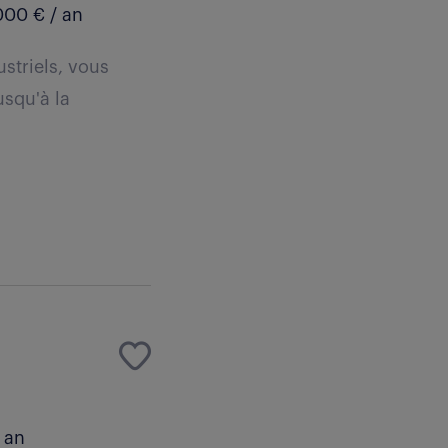
00 € / an
striels, vous
usqu'à la
 an