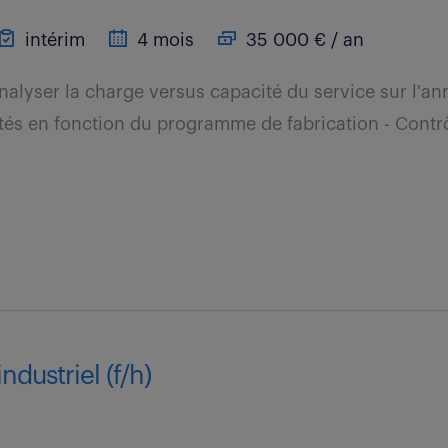
intérim
4 mois
35 000 € / an
nalyser la charge versus capacité du service sur l'an
vités en fonction du programme de fabrication - Contrô
.
industriel (f/h)