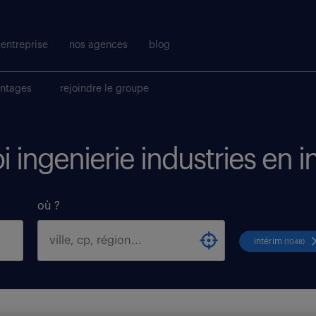
entreprise
nos agences
blog
antages
rejoindre le groupe
i ingenierie industries en i
où ?
intérim
(1048)