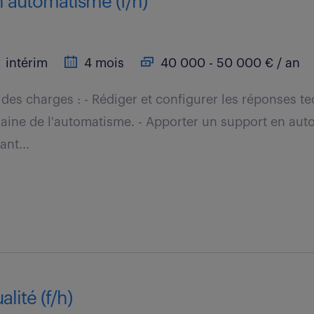
n automatisme (f/h)
intérim
4 mois
40 000 - 50 000 € / an
r des charges : - Rédiger et configurer les réponses t
aine de l'automatisme. - Apporter un support en aut
ant...
lité (f/h)