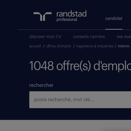
candidat
déposer mon CV
conseils carriere
vos av
accueil
/
offres d'emploi
/
ingenierie & industries
/
intérim
1048 offre(s) d'emplo
rechercher