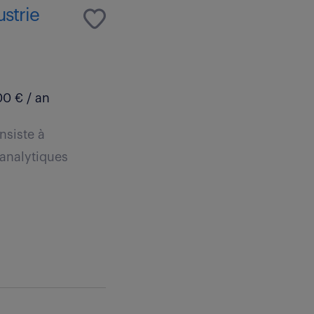
strie
0 € / an
nsiste à
 analytiques