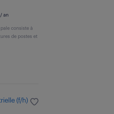
/ an
ipale consiste à
tures de postes et
elle (f/h)