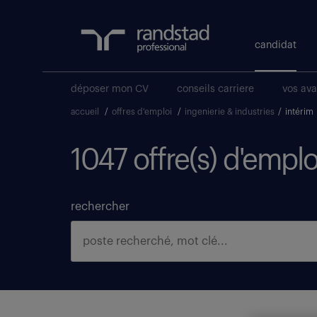
candidat
déposer mon CV
conseils carriere
vos av
accueil
/
offres d'emploi
/
ingenierie & industries
/
intérim
1047 offre(s) d'emplo
rechercher