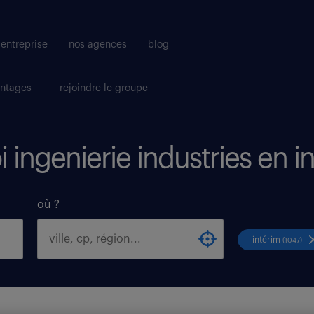
entreprise
nos agences
blog
antages
rejoindre le groupe
i ingenierie industries en i
où ?
intérim
(1047)