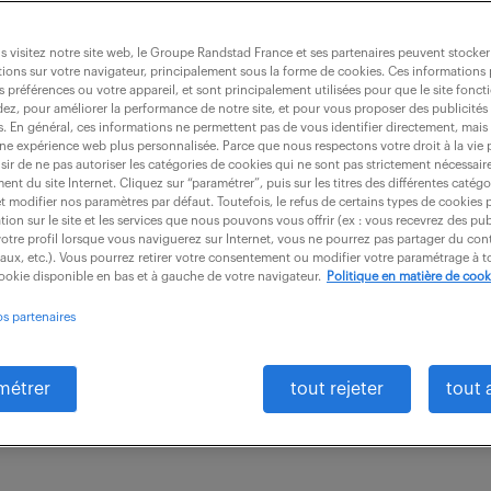
ité (f/h)
 visitez notre site web, le Groupe Randstad France et ses partenaires peuvent stocker
ions sur votre navigateur, principalement sous la forme de cookies. Ces informations
s préférences ou votre appareil, et sont principalement utilisées pour que le site fo
dez, pour améliorer la performance de notre site, et pour vous proposer des publicités 
es. En général, ces informations ne permettent pas de vous identifier directement, mais
67)
intérim
365 jour(s)
une expérience web plus personnalisée. Parce que nous respectons votre droit à la vie 
ir de ne pas autoriser les catégories de cookies qui ne sont pas strictement nécessair
nt du site Internet. Cliquez sur “paramétrer”, puis sur les titres des différentes catég
otre mission, vous êtes garant de la qualité, de la séc
et modifier nos paramètres par défaut. Toutefois, le refus de certains types de cookies 
tion sur le site et les services que nous pouvons vous offrir (ex : vous recevrez des pu
nementale du site. Ainsi, vous intervenez sur différen
otre profil lorsque vous naviguerez sur Internet, vous ne pourrez pas partager du cont
iaux, etc.). Vous pourrez retirer votre consentement ou modifier votre paramétrage à
.
cookie disponible en bas et à gauche de votre navigateur.
Politique en matière de cook
os partenaires
métrer
tout rejeter
tout 