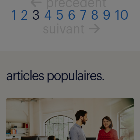
précédent
1
2
3
4
5
6
7
8
9
10
suivant
articles populaires.