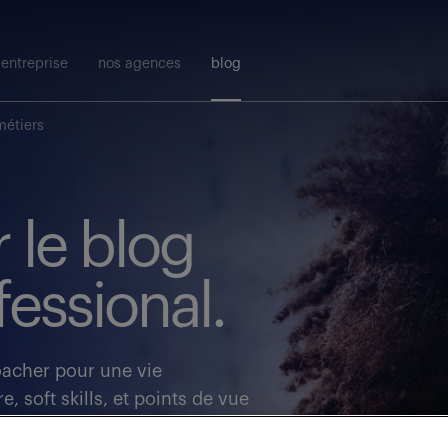
entreprise
nos agences
blog
métiers
 le blog
essional.
oacher pour une vie
e, soft skills, et points de vue
du blog Randstad professional.