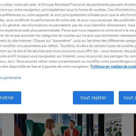
 visitez notre site web, le Groupe Randstad France et ses partenaires peuvent stocker
ions sur votre navigateur, principalement sous la forme de cookies. Ces informations
s préférences ou votre appareil, et sont principalement utilisées pour que le site fo
dez, pour améliorer la performance de notre site, et pour vous proposer des publicités 
e
es. En général, ces informations ne permettent pas de vous identifier directement, mais
une expérience web plus personnalisée. Parce que nous respectons votre droit à la vie 
ir de ne pas autoriser les catégories de cookies qui ne sont pas strictement nécessair
nt du site Internet. Cliquez sur “paramétrer”, puis sur les titres des différentes catég
et modifier nos paramètres par défaut. Toutefois, le refus de certains types de cookies 
tion sur le site et les services que nous pouvons vous offrir (ex : vous recevrez des pu
otre profil lorsque vous naviguerez sur Internet, vous ne pourrez pas partager du cont
iaux, etc.). Vous pourrez retirer votre consentement ou modifier votre paramétrage à
cookie disponible en bas et à gauche de votre navigateur.
Politique en matière de cook
os partenaires
métrer
tout rejeter
tout 