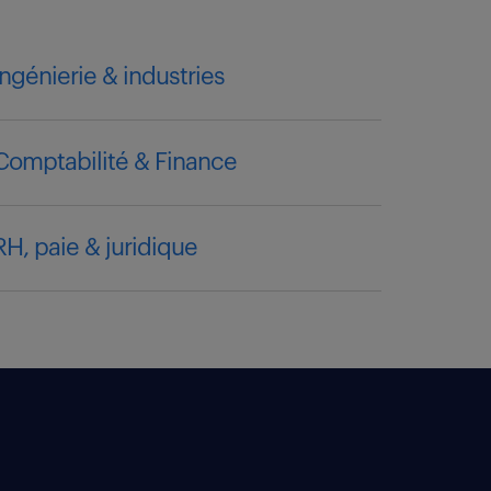
ingénierie & industries
Comptabilité & Finance
RH, paie & juridique