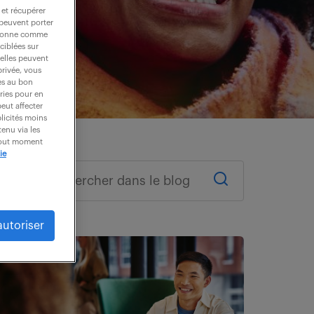
 et récupérer
 peuvent porter
nctionne comme
ciblées sur
 elles peuvent
privée, vous
es au bon
ories pour en
peut affecter
blicités moins
enu via les
 tout moment
ie
autoriser