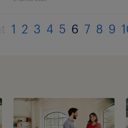
nt
1
2
3
4
5
6
7
8
9
1