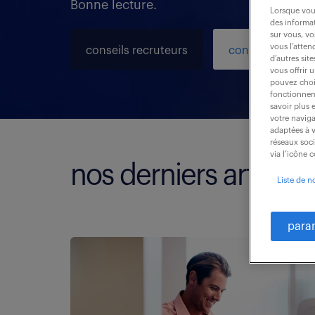
Bonne lecture.
Lorsque vous
des informat
sur vous, vo
vous l’atten
conseils recruteurs
conseils carrièr
d’autres sit
vous offrir 
pouvez chois
fonctionneme
savoir plus 
votre naviga
adaptées à v
réseaux soc
via l’icône 
nos derniers articles
Liste de n
para