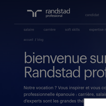
candidat
salaire
carrière
soft skills
expertise 
accueil
/
blog
bienvenue sur
Randstad prof
Notre vocation ? Vous inspirer et vous c
professionnelle épanouie : carrière, salair
d’experts sont les grandes thématiques 