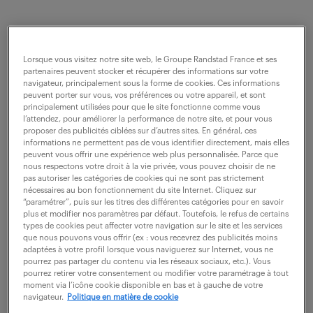
description du poste
Lorsque vous visitez notre site web, le Groupe Randstad France et ses
partenaires peuvent stocker et récupérer des informations sur votre
ans le cadre du nouveau projet en
navigateur, principalement sous la forme de cookies. Ces informations
peuvent porter sur vous, vos préférences ou votre appareil, et sont
reconditionnement, nous avons besoin d'un
principalement utilisées pour que le site fonctionne comme vous
l’attendez, pour améliorer la performance de notre site, et pour vous
référent technique qualité qui allie à la fois le
proposer des publicités ciblées sur d’autres sites. En général, ces
terrain et la partie administrative, vous trouverez
informations ne permettent pas de vous identifier directement, mais elles
peuvent vous offrir une expérience web plus personnalisée. Parce que
ci-dessous les différentes activités du poste.
nous respectons votre droit à la vie privée, vous pouvez choisir de ne
pas autoriser les catégories de cookies qui ne sont pas strictement
nécessaires au bon fonctionnement du site Internet. Cliquez sur
Activités significatives
“paramétrer”, puis sur les titres des différentes catégories pour en savoir
plus et modifier nos paramètres par défaut. Toutefois, le refus de certains
À partir des gammes, plans qualité et définitions
types de cookies peut affecter votre navigation sur le site et les services
que nous pouvons vous offrir (ex : vous recevrez des publicités moins
techniques, suivre, consolider et valider les
adaptées à votre profil lorsque vous naviguerez sur Internet, vous ne
dossiers de réalisation (plan qualité, relevés,
pourrez pas partager du contenu via les réseaux sociaux, etc.). Vous
pourrez retirer votre consentement ou modifier votre paramétrage à tout
quality gates, rapports de fin de fabrication) afin
moment via l’icône cookie disponible en bas et à gauche de votre
navigateur.
Politique en matière de cookie
de garantir la conformité des fabrications en série