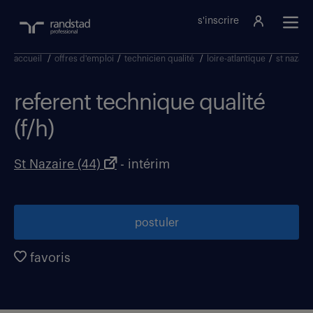
s'inscrire
accueil
/
offres d'emploi
/
technicien qualité
/
loire-atlantique
/
st nazaire
referent technique qualité
(f/h)
St Nazaire (44)
- intérim
postuler
favoris