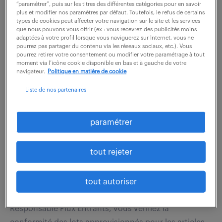
les suivantes : - Enregistrer, analyser et qualifier les
“paramétrer”, puis sur les titres des différentes catégories pour en savoir
plus et modifier nos paramètres par défaut. Toutefois, le refus de certains
NC déclarées (internes, fournisseurs ou retours
types de cookies peut affecter votre navigation sur le site et les services
clients). - Analyser et...
que nous pouvons vous offrir (ex : vous recevrez des publicités moins
adaptées à votre profil lorsque vous naviguerez sur Internet, vous ne
pourrez pas partager du contenu via les réseaux sociaux, etc.). Vous
pourrez retirer votre consentement ou modifier votre paramétrage à tout
moment via l’icône cookie disponible en bas et à gauche de votre
voir l'offre
navigateur.
Politique en matière de cookie
Liste de nos partenaires
technicien contrôle qualité (f/h)
paramétrer
13 juillet 2026
tout rejeter
Cholet (49)
intérim
3 mois
26 000 - 32 000 € / an
tout autoriser
Au sein de l'équipe du contrôle, et rattaché au
Responsable Flux Entrants, vous vérifiez la