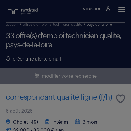
s'inscrire
accueil
/
offres d'emploi
/
technicien qualite
/
pays-de-la-loire
33 offre(s) d'emploi technicien qualite,
pays-de-la-loire
créer une alerte email
modifier votre recherche
correspondant qualité ligne (f/h)
6 août 2026
Cholet (49)
intérim
3 mois
32 000 - 36 000 € / an