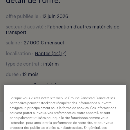
détail de l'offre.
offre publiée le :
12 juin 2026
secteur d’activité :
Fabrication d'autres matériels de
transport
salaire :
27 000 € mensuel
localisation :
Nantes (44)
type de contrat :
intérim
durée :
12 mois
expérience :
2 année(s)
référence de l'offre :
307-UNT-0003877_01C
Lorsque vous visitez notre site web, le Groupe Randstad France et ses
partenaires peuvent stocker et récupérer des informations sur votre
navigateur, principalement sous la forme de cookies. Ces informations
peuvent porter sur vous, vos préférences ou votre appareil, et sont
principalement utilisées pour que le site fonctionne comme vous
l’attendez, pour améliorer la performance de notre site, et pour vous
proposer des publicités ciblées sur d’autres sites. En général, ces