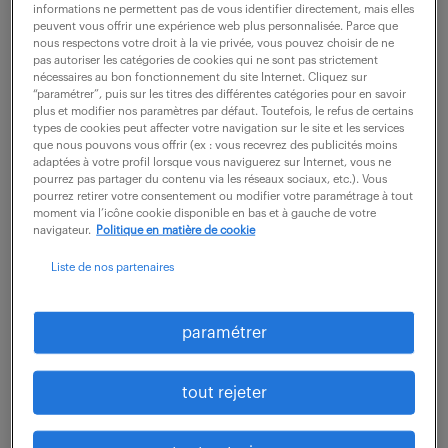
description du poste
informations ne permettent pas de vous identifier directement, mais elles
peuvent vous offrir une expérience web plus personnalisée. Parce que
nous respectons votre droit à la vie privée, vous pouvez choisir de ne
pas autoriser les catégories de cookies qui ne sont pas strictement
Vous intervenez sur des travaux d'inspection
nécessaires au bon fonctionnement du site Internet. Cliquez sur
“paramétrer”, puis sur les titres des différentes catégories pour en savoir
qualité pour les programmes avion, contrôlez les
plus et modifier nos paramètres par défaut. Toutefois, le refus de certains
types de cookies peut affecter votre navigation sur le site et les services
opérations de montage en début de chaîne
que nous pouvons vous offrir (ex : vous recevrez des publicités moins
adaptées à votre profil lorsque vous naviguerez sur Internet, vous ne
d'assemblage et sur chantiers, inspectez et
pourrez pas partager du contenu via les réseaux sociaux, etc.). Vous
mesurez les produits ou équipements par rapport
pourrez retirer votre consentement ou modifier votre paramétrage à tout
moment via l’icône cookie disponible en bas et à gauche de votre
aux spécifications et exigences du cahier des
navigateur.
Politique en matière de cookie
charges et attestez la conformité des produits à
Liste de nos partenaires
réception, attestez la conformité des opérations
liées à l'assemblage, assistez et certifiez les phases
paramétrer
d'ajustage et d'assemblage des tronçons, et
saisissez les anomalies constatées. Vous réalisez
tout rejeter
les AM et NC et émettez les litiges et les
transmettez aux support technique, vérifiez et