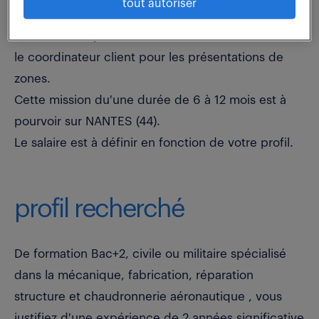
tout autoriser
validez les dérogations, vous émettez les
convocations pour les visites aux clients et assistez
le coordinateur client pour les présentations de
zones.
Cette mission du'une durée de 6 à 12 mois est à
pourvoir sur NANTES (44).
Le salaire est à définir en fonction de votre profil.
profil recherché
De formation Bac+2, civile ou militaire spécialisé
dans la mécanique, fabrication, réparation
structure et chaudronnerie aéronautique , vous
justifiez d'une expérience de 2 années significative