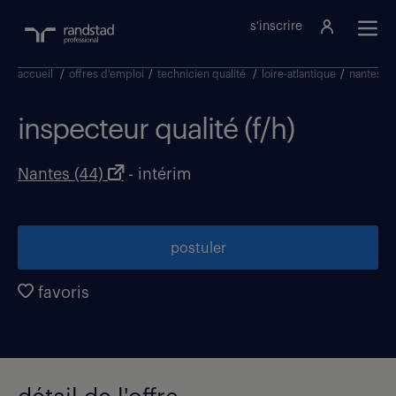
s'inscrire
accueil
/
offres d'emploi
/
technicien qualité
/
loire-atlantique
/
nantes
/
inspecteur qualité (f/h)
Nantes (44)
- intérim
postuler
favoris