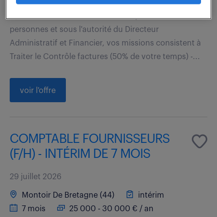
Rattaché au sein d'un service comptable de 4
personnes et sous l'autorité du Directeur
Administratif et Financier, vos missions consistent à
Traiter le Contrôle factures (50% de votre temps) -...
voir l'offre
COMPTABLE FOURNISSEURS
(F/H) - INTÉRIM DE 7 MOIS
29 juillet 2026
Montoir De Bretagne (44)
intérim
7 mois
25 000 - 30 000 € / an