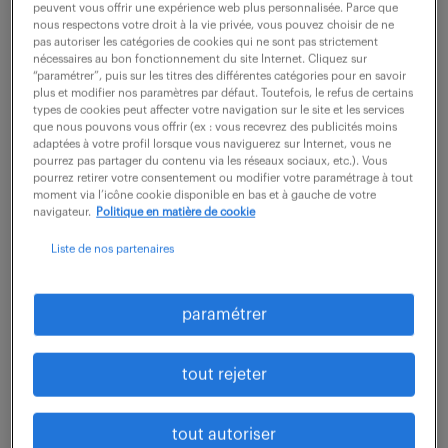
peuvent vous offrir une expérience web plus personnalisée. Parce que
nous respectons votre droit à la vie privée, vous pouvez choisir de ne
pas autoriser les catégories de cookies qui ne sont pas strictement
dernières offres -
nécessaires au bon fonctionnement du site Internet. Cliquez sur
“paramétrer”, puis sur les titres des différentes catégories pour en savoir
spécialité finance.
plus et modifier nos paramètres par défaut. Toutefois, le refus de certains
types de cookies peut affecter votre navigation sur le site et les services
que nous pouvons vous offrir (ex : vous recevrez des publicités moins
adaptées à votre profil lorsque vous naviguerez sur Internet, vous ne
pourrez pas partager du contenu via les réseaux sociaux, etc.). Vous
recevoir les offres par mail
pourrez retirer votre consentement ou modifier votre paramétrage à tout
moment via l’icône cookie disponible en bas et à gauche de votre
navigateur.
Politique en matière de cookie
Liste de nos partenaires
ASSISTANT COMPTABLE (F/H)
paramétrer
31 juillet 2026
tout rejeter
St Herblain (44)
intérim
6 mois
2 000 € / mois
tout autoriser