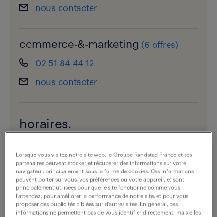
nous contacter
commerce-&-marketing
(
6 offres
)
02 51 84 44 12
nous contacter
horaires.
ouvert
Lorsque vous visitez notre site web, le Groupe Randstad France et ses
voir les horaires
partenaires peuvent stocker et récupérer des informations sur votre
navigateur, principalement sous la forme de cookies. Ces informations
peuvent porter sur vous, vos préférences ou votre appareil, et sont
principalement utilisées pour que le site fonctionne comme vous
l’attendez, pour améliorer la performance de notre site, et pour vous
vous êtes recruteur ?
proposer des publicités ciblées sur d’autres sites. En général, ces
informations ne permettent pas de vous identifier directement, mais elles