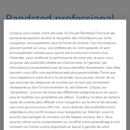
Randstad professional -
agence de recrutement
Lorsque vous visitez notre site web, le Groupe Randstad France et ses
partenaires peuvent stocker et récupérer des informations sur votre
à Nantes
navigateur, principalement sous la forme de cookies. Ces informations
peuvent porter sur vous, vos préférences ou votre appareil, et sont
principalement utilisées pour que le site fonctionne comme vous
l’attendez, pour améliorer la performance de notre site, et pour vous
16 RUE RACINE
proposer des publicités ciblées sur d’autres sites. En général, ces
44000 Nantes
informations ne permettent pas de vous identifier directement, mais elles
peuvent vous offrir une expérience web plus personnalisée. Parce que
nous respectons votre droit à la vie privée, vous pouvez choisir de ne
ouvert
voir les horaires
pas autoriser les catégories de cookies qui ne sont pas strictement
nécessaires au bon fonctionnement du site Internet. Cliquez sur
“paramétrer”, puis sur les titres des différentes catégories pour en savoir
Industrie (
235 offres
)
plus et modifier nos paramètres par défaut. Toutefois, le refus de certains
types de cookies peut affecter votre navigation sur le site et les services
tel :
06 29 71 55 73
que nous pouvons vous offrir (ex : vous recevrez des publicités moins
adaptées à votre profil lorsque vous naviguerez sur Internet, vous ne
tel :
02 51 84 44 00
pourrez pas partager du contenu via les réseaux sociaux, etc.). Vous
pourrez retirer votre consentement ou modifier votre paramétrage à tout
moment via l’icône cookie disponible en bas et à gauche de votre
Finance (
48 offres
)