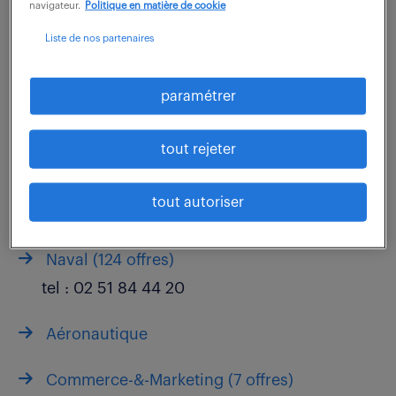
navigateur.
Politique en matière de cookie
tel :
02 51 84 44 00
Liste de nos partenaires
tel :
06 29 71 55 73
tel :
02 51 84 44 00
paramétrer
tel :
02 51 84 44 00
tout rejeter
Technologies (
22 offres
)
tel :
06 29 71 55 73
tout autoriser
tel :
02 51 84 44 00
Naval (
124 offres
)
tel :
02 51 84 44 20
Aéronautique
Commerce-&-Marketing (
7 offres
)