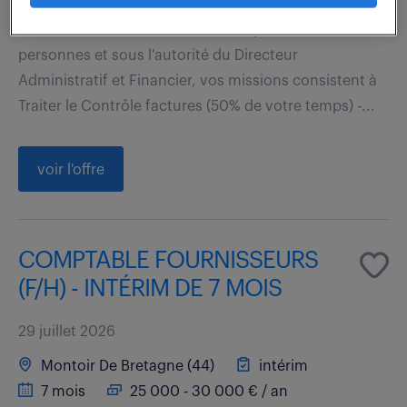
Rattaché au sein d'un service comptable de 4
personnes et sous l'autorité du Directeur
Administratif et Financier, vos missions consistent à
Traiter le Contrôle factures (50% de votre temps) -...
voir l'offre
COMPTABLE FOURNISSEURS
(F/H) - INTÉRIM DE 7 MOIS
29 juillet 2026
Montoir De Bretagne (44)
intérim
7 mois
25 000 - 30 000 € / an