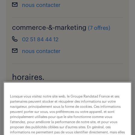
nous contacter
commerce-&-marketing
(
7 offres
)
02 51 84 44 12
nous contacter
horaires.
ouvert
Lorsque vous visitez notre site web, le Groupe Randstad France et ses
voir les horaires
partenaires peuvent stocker et récupérer des informations sur votre
navigateur, principalement sous la forme de cookies. Ces informations
peuvent porter sur vous, vos préférences ou votre appareil, et sont
principalement utilisées pour que le site fonctionne comme vous
l’attendez, pour améliorer la performance de notre site, et pour vous
vous êtes recruteur ?
proposer des publicités ciblées sur d’autres sites. En général, ces
informations ne permettent pas de vous identifier directement, mais elles