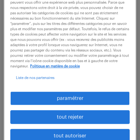
peuvent vous offrir une expérience web plus personnalisée. Parce que
nous respectons votre droit à la vie privée, vous pouvez choisir de ne
pas autoriser les catégories de cookies qui ne sont pas strictement
dernières offres -
nécessaires au bon fonctionnement du site Internet. Cliquez sur
“paramétrer”, puis sur les titres des différentes catégories pour en savoir
spécialité finance.
plus et modifier nos paramètres par défaut. Toutefois, le refus de certains
types de cookies peut affecter votre navigation sur le site et les services
que nous pouvons vous offrir (ex : vous recevrez des publicités moins
adaptées à votre profil lorsque vous naviguerez sur Internet, vous ne
pourrez pas partager du contenu via les réseaux sociaux, etc.). Vous
recevoir les offres par mail
pourrez retirer votre consentement ou modifier votre paramétrage à tout
moment via l’icône cookie disponible en bas et à gauche de votre
navigateur.
Politique en matière de cookie
Liste de nos partenaires
ASSISTANT COMPTABLE (F/H)
paramétrer
31 juillet 2026
tout rejeter
St Herblain (44)
intérim
6 mois
2 000 € / mois
tout autoriser