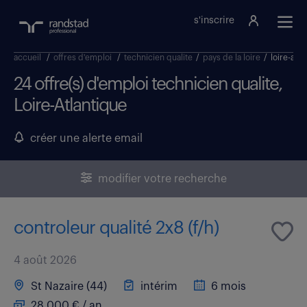
s'inscrire
accueil
/
offres d'emploi
/
technicien qualite
/
pays de la loire
/
loire-atla
24 offre(s) d'emploi technicien qualite,
Loire-Atlantique
créer une alerte email
modifier votre recherche
controleur qualité 2x8 (f/h)
4 août 2026
St Nazaire (44)
intérim
6 mois
28 000 € / an