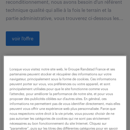
reconditionnement, nous avons besoin d'un référent
technique qualité qui allie à la fois le terrain et la
partie administrative, vous trouverez ci-dessous les...
voir l'offre
controleur qualité incoming (f/h)
Lorsque vous visitez notre site web, le Groupe Randstad France et ses
partenaires peuvent stocker et récupérer des informations sur votre
navigateur, principalement sous la forme de cookies. Ces informations
18 juin 2026
peuvent porter sur vous, vos préférences ou votre appareil, et sont
principalement utilisées pour que le site fonctionne comme vous
Nantes (44)
intérim
6 mois
l’attendez, pour améliorer la performance de notre site, et pour vous
proposer des publicités ciblées sur d’autres sites. En général, ces
24 000 € / an
informations ne permettent pas de vous identifier directement, mais elles
peuvent vous offrir une expérience web plus personnalisée. Parce que
nous respectons votre droit à la vie privée, vous pouvez choisir de ne
Vous vérifiez et attestez de la conformité des pièces
pas autoriser les catégories de cookies qui ne sont pas strictement
et/ou des matériaux et/ou des produits et/ou de la
nécessaires au bon fonctionnement du site Internet. Cliquez sur
“paramétrer”, puis sur les titres des différentes catégories pour en savoir