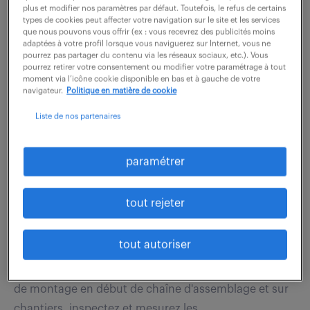
traçabilité (contrôle documentaire) de votre
plus et modifier nos paramètres par défaut. Toutefois, le refus de certains
périmètre par rapport à leur définition...
types de cookies peut affecter votre navigation sur le site et les services
que nous pouvons vous offrir (ex : vous recevrez des publicités moins
adaptées à votre profil lorsque vous naviguerez sur Internet, vous ne
pourrez pas partager du contenu via les réseaux sociaux, etc.). Vous
pourrez retirer votre consentement ou modifier votre paramétrage à tout
voir l'offre
moment via l’icône cookie disponible en bas et à gauche de votre
navigateur.
Politique en matière de cookie
Liste de nos partenaires
inspecteur qualité (f/h)
paramétrer
18 juin 2026
Montoir De Bretagne (44)
intérim
tout rejeter
6 mois
26 000 € / an
tout autoriser
Vous intervenez sur des travaux d'inspection qualité
pour les programmes avion, contrôlez les opérations
de montage en début de chaîne d'assemblage et sur
chantiers, inspectez et mesurez les...