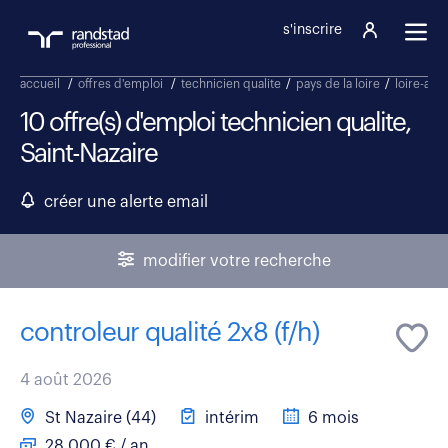
s'inscrire
accueil
/
offres d'emploi
/
technicien qualite
/
pays de la loire
/
loire-atla
10 offre(s) d'emploi technicien qualite,
Saint-Nazaire
créer une alerte email
modifier votre recherche
controleur qualité 2x8 (f/h)
4 août 2026
St Nazaire (44)
intérim
6 mois
28 000 € / an