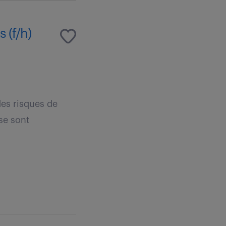
 (f/h)
des risques de
se sont