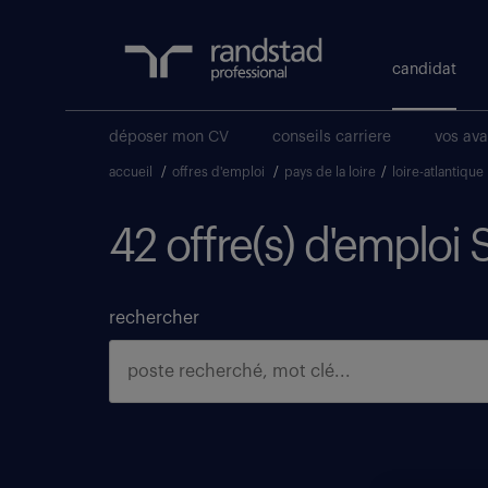
candidat
déposer mon CV
conseils carriere
vos av
accueil
/
offres d'emploi
/
pays de la loire
/
loire-atlantique
42 offre(s) d'emploi 
rechercher