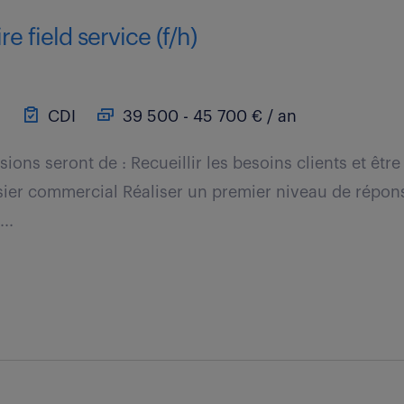
re field service (f/h)
)
CDI
39 500 - 45 700 € / an
ssions seront de : Recueillir les besoins clients et êt
sier commercial Réaliser un premier niveau de répo
...