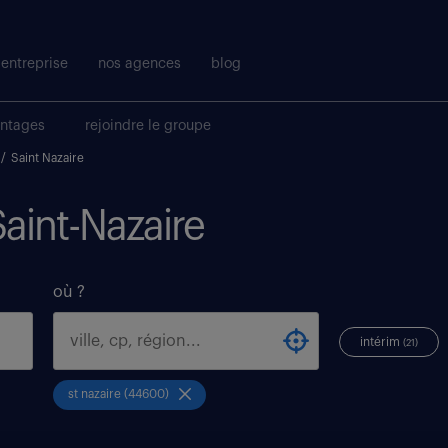
entreprise
nos agences
blog
antages
rejoindre le groupe
/
Saint Nazaire
Saint-Nazaire
où ?
intérim
(21)
st nazaire (44600)