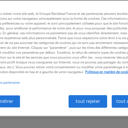
 visitez notre site web, le Groupe Randstad France et ses partenaires peuvent stocker
ions sur votre navigateur, principalement sous la forme de cookies. Ces informations
s préférences ou votre appareil, et sont principalement utilisées pour que le site fo
ustrialisation (f/h)
dez, pour améliorer la performance de notre site, et pour vous proposer des publicités 
es. En général, ces informations ne permettent pas de vous identifier directement, mais
une expérience web plus personnalisée. Parce que nous respectons votre droit à la vie 
ir de ne pas autoriser les catégories de cookies qui ne sont pas strictement nécessair
nt du site Internet. Cliquez sur “paramétrer”, puis sur les titres des différentes catég
)
intérim
18 mois
30 500 € / mois
et modifier nos paramètres par défaut. Toutefois, le refus de certains types de cookies 
tion sur le site et les services que nous pouvons vous offrir (ex : vous recevrez des pu
otre profil lorsque vous naviguerez sur Internet, vous ne pourrez pas partager du cont
ise technique dans les différentes étapes d'appel d'o
iaux, etc.). Vous pourrez retirer votre consentement ou modifier votre paramétrage à
cookie disponible en bas et à gauche de votre navigateur.
Politique en matière de cook
tionnelles des Achats : * Collecter les informations t
os partenaires
.
métrer
tout rejeter
tout 