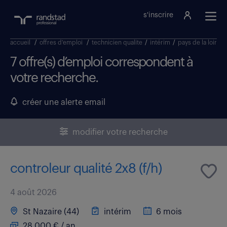
s'inscrire
accueil
/
offres d'emploi
/
technicien qualite
/
intérim
/
pays de la loire
/
7 offre(s) d’emploi correspondent à
votre recherche.
créer une alerte email
modifier votre recherche
controleur qualité 2x8 (f/h)
4 août 2026
St Nazaire (44)
intérim
6 mois
28 000 € / an