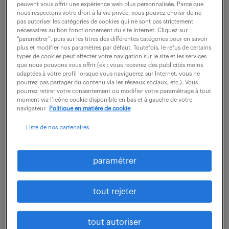
peuvent vous offrir une expérience web plus personnalisée. Parce que
ans le cadre du nouveau projet en
nous respectons votre droit à la vie privée, vous pouvez choisir de ne
reconditionnement, nous avons besoin d'un référent
pas autoriser les catégories de cookies qui ne sont pas strictement
nécessaires au bon fonctionnement du site Internet. Cliquez sur
technique qualité qui allie à la fois le terrain et la
“paramétrer”, puis sur les titres des différentes catégories pour en savoir
plus et modifier nos paramètres par défaut. Toutefois, le refus de certains
partie administrative, vous trouverez ci-dessous les...
types de cookies peut affecter votre navigation sur le site et les services
que nous pouvons vous offrir (ex : vous recevrez des publicités moins
adaptées à votre profil lorsque vous naviguerez sur Internet, vous ne
pourrez pas partager du contenu via les réseaux sociaux, etc.). Vous
voir l'offre
pourrez retirer votre consentement ou modifier votre paramétrage à tout
moment via l’icône cookie disponible en bas et à gauche de votre
navigateur.
Politique en matière de cookie
Liste de nos partenaires
technicien qualité (f/h)
14 mai 2026
paramétrer
St Nazaire (44)
intérim
4 mois
tout rejeter
28 000 € / an
Vous assurez du respect des exigences relatives aux
tout autoriser