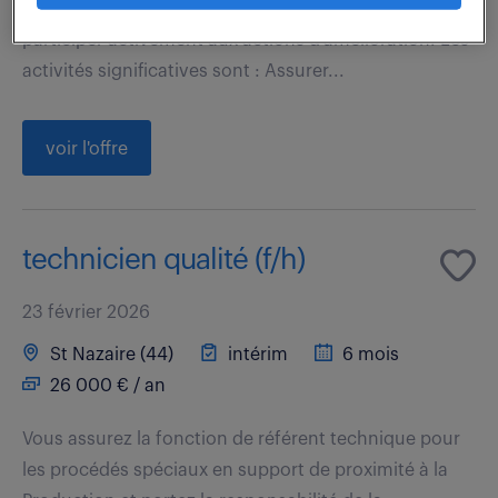
produits au cours du processus de fabrication et
participer activement aux actions d'amélioration. Les
activités significatives sont : Assurer...
voir l'offre
technicien qualité (f/h)
23 février 2026
St Nazaire (44)
intérim
6 mois
26 000 € / an
Vous assurez la fonction de référent technique pour
les procédés spéciaux en support de proximité à la