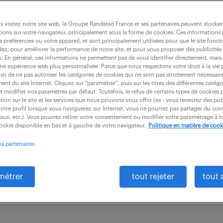
 visitez notre site web, le Groupe Randstad France et ses partenaires peuvent stocker
ions sur votre navigateur, principalement sous la forme de cookies. Ces informations
s préférences ou votre appareil, et sont principalement utilisées pour que le site fo
udes et développement informatique (f/h
dez, pour améliorer la performance de notre site, et pour vous proposer des publicités 
es. En général, ces informations ne permettent pas de vous identifier directement, mais
une expérience web plus personnalisée. Parce que nous respectons votre droit à la vie 
ir de ne pas autoriser les catégories de cookies qui ne sont pas strictement nécessair
nt du site Internet. Cliquez sur “paramétrer”, puis sur les titres des différentes catég
intérim
6 mois
50 000 € / an
et modifier nos paramètres par défaut. Toutefois, le refus de certains types de cookies 
tion sur le site et les services que nous pouvons vous offrir (ex : vous recevrez des pu
otre profil lorsque vous naviguerez sur Internet, vous ne pourrez pas partager du cont
 en tant qu' Responsable Test Développement & Intégr
iaux, etc.). Vous pourrez retirer votre consentement ou modifier votre paramétrage à
cookie disponible en bas et à gauche de votre navigateur.
Politique en matière de cook
développement logiciel, vous participerez à la créatio
os partenaires
métrer
tout rejeter
tout 