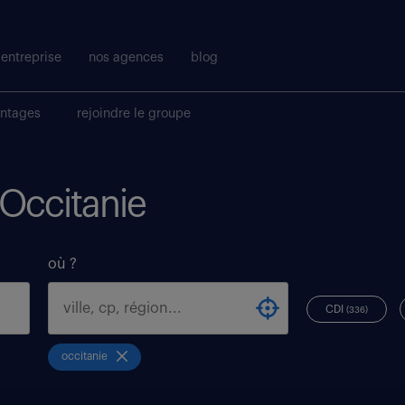
entreprise
nos agences
blog
antages
rejoindre le groupe
 Occitanie
où ?
CDI
(336)
occitanie