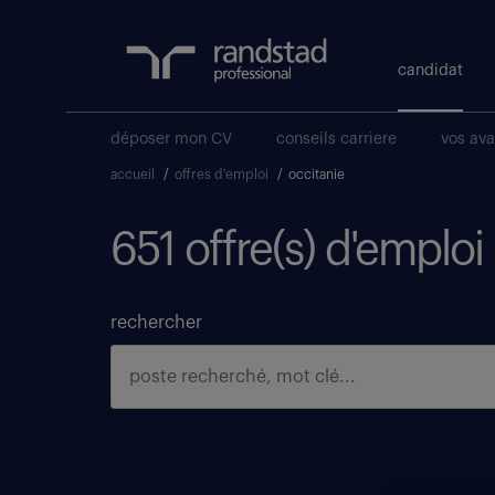
candidat
déposer mon CV
conseils carriere
vos av
accueil
/
offres d'emploi
/
occitanie
651 offre(s) d'emploi
rechercher