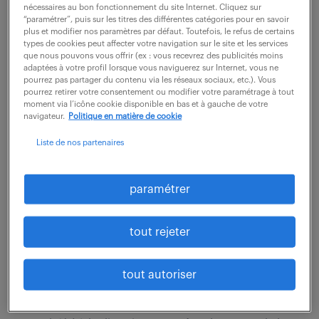
Vos missions : - Analyser la demande d'achat (statut
nécessaires au bon fonctionnement du site Internet. Cliquez sur
“paramétrer”, puis sur les titres des différentes catégories pour en savoir
fournisseur (hors politique / dans la politique),
plus et modifier nos paramètres par défaut. Toutefois, le refus de certains
types de cookies peut affecter votre navigation sur le site et les services
disponibilité des contrats-cadres ou des listes de prix,
que nous pouvons vous offrir (ex : vous recevrez des publicités moins
date de besoin) - Analyser les besoins...
adaptées à votre profil lorsque vous naviguerez sur Internet, vous ne
pourrez pas partager du contenu via les réseaux sociaux, etc.). Vous
pourrez retirer votre consentement ou modifier votre paramétrage à tout
moment via l’icône cookie disponible en bas et à gauche de votre
voir l'offre
navigateur.
Politique en matière de cookie
Liste de nos partenaires
référent méthodes contrôle
paramétrer
dimensionnel (f/h)
tout rejeter
4 août 2026
Tarbes (65)
CDI
tout autoriser
34 000 - 40 000 € / an