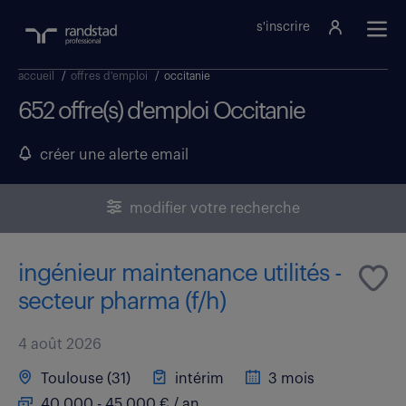
s'inscrire
accueil
/
offres d'emploi
/
occitanie
652 offre(s) d'emploi Occitanie
créer une alerte email
modifier votre recherche
ingénieur maintenance utilités -
secteur pharma (f/h)
4 août 2026
Toulouse (31)
intérim
3 mois
40 000 - 45 000 € / an