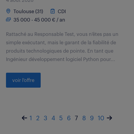
4 août 2026
Toulouse (31)
CDI
35 000 - 45 000 € / an
Rattaché au Responsable Test, vous n'êtes pas un
simple exécutant, mais le garant de la fiabilité de
produits technologiques de pointe. En tant que
Ingénieur développement logiciel Python pour...
voir l'offre
1
2
3
4
5
6
7
8
9
10