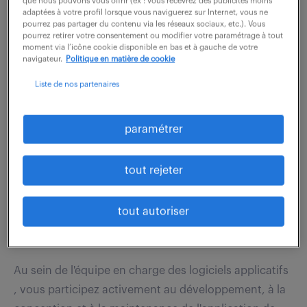
que nous pouvons vous offrir (ex : vous recevrez des publicités moins
dossiers FAI / DVI pour 1ère fabrication et documents
adaptées à votre profil lorsque vous naviguerez sur Internet, vous ne
associés (dérogation, etc) - Traitement et Suivi des
pourrez pas partager du contenu via les réseaux sociaux, etc.). Vous
pourrez retirer votre consentement ou modifier votre paramétrage à tout
NC clients : traitement opérationnel...
moment via l’icône cookie disponible en bas et à gauche de votre
navigateur.
Politique en matière de cookie
Liste de nos partenaires
voir l'offre
paramétrer
développeur c# / .net / c++ (f/h)
tout rejeter
4 août 2026
tout autoriser
Montpellier (34)
CDD
12 mois
45 000 - 50 000 € / an
Au sein de l'équipe en charge des logiciels applicatifs
, vous participez activement au développement, à la