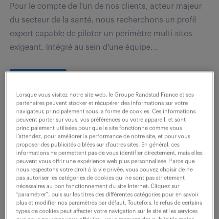
Pour le compte de l'un de nos clients, acteur majeur
du secteur de la santé, nous recherchons un profil
expert capable de piloter un périmètre multi-sites
exigeant. Intégré au sein d'une équipe...
voir l'offre
Lorsque vous visitez notre site web, le Groupe Randstad France et ses
partenaires peuvent stocker et récupérer des informations sur votre
navigateur, principalement sous la forme de cookies. Ces informations
peuvent porter sur vous, vos préférences ou votre appareil, et sont
technicien qualite (f/h)
principalement utilisées pour que le site fonctionne comme vous
l’attendez, pour améliorer la performance de notre site, et pour vous
proposer des publicités ciblées sur d’autres sites. En général, ces
7 août 2026
informations ne permettent pas de vous identifier directement, mais elles
peuvent vous offrir une expérience web plus personnalisée. Parce que
nous respectons votre droit à la vie privée, vous pouvez choisir de ne
Tournefeuille (31)
CDD
12 mois
pas autoriser les catégories de cookies qui ne sont pas strictement
30 000 - 35 000 € / an
nécessaires au bon fonctionnement du site Internet. Cliquez sur
“paramétrer”, puis sur les titres des différentes catégories pour en savoir
plus et modifier nos paramètres par défaut. Toutefois, le refus de certains
Vos principales missions sont : - Réalisation des
types de cookies peut affecter votre navigation sur le site et les services