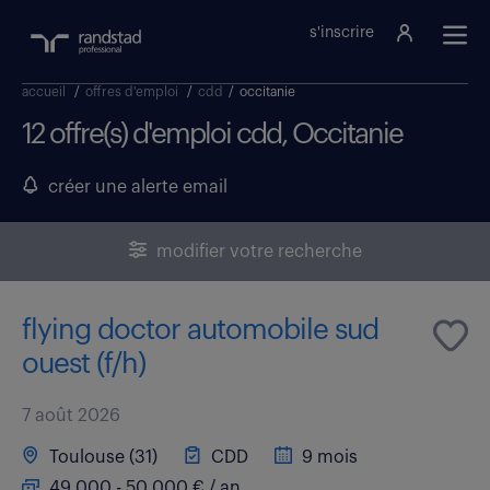
s'inscrire
accueil
/
offres d'emploi
/
cdd
/
occitanie
12 offre(s) d'emploi cdd, Occitanie
créer une alerte email
modifier votre recherche
flying doctor automobile sud
ouest (f/h)
7 août 2026
Toulouse (31)
CDD
9 mois
49 000 - 50 000 € / an