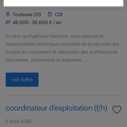
5 août 2026
Toulouse (31)
CDI
45 000 - 55 000 € / an
En tant qu'Ingénieur Sécurité, vous assurez la
responsabilité technique complète de la sécurité des
projets en concevant et déployant des architectures
sécurisées, innovantes et adaptées...
voir l'offre
coordinateur d'exploitation (f/h)
5 août 2026