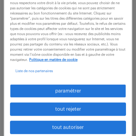
nous respectons votre droit à la vie privée, vous pouvez choisir de ne
5 août 2026
pas autoriser les catégories de cookies qui ne sont pas strictement
nécessaires au bon fonctionnement du site Internet. Cliquez sur
Cholet (49)
intérim
3 mois
“paramétrer”, puis sur les titres des différentes catégories pour en savoir
plus et modifier nos paramètres par défaut. Toutefois, le refus de certains
35 000 € / an
types de cookies peut affecter votre navigation sur le site et les services
que nous pouvons vous offrir (ex : vous recevrez des publicités moins
Vous accompagnez les équipes de production pour la
adaptées à votre profil lorsque vous naviguerez sur Internet, vous ne
pourrez pas partager du contenu via les réseaux sociaux, etc.). Vous
mise sous contrôle des bonnes pratiques, la
pourrez retirer votre consentement ou modifier votre paramétrage à tout
moment via l’icône cookie disponible en bas et à gauche de votre
formation des nouveaux arrivants et le maintien
navigateur.
Politique en matière de cookie
relationnel et fonctionnel avec les différents...
Liste de nos partenaires
voir l'offre
paramétrer
tout rejeter
ingénieur sécurité réseaux et
infrastructures (f/h)
tout autoriser