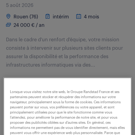
5 août 2026
Rouen (76)
intérim
4 mois
24 000 € / an
Dans le cadre d'un renfort d'équipe, votre mission
consiste à intervenir sur plusieurs sites clients pour
assurer la disponibilité et la performance des
infrastructures informatiques via des...
voir l'offre
Lorsque vous visitez notre site web, le Groupe Randstad France et ses
partenaires peuvent stocker et récupérer des informations sur votre
navigateur, principalement sous la forme de cookies. Ces informations
peuvent porter sur vous, vos préférences ou votre appareil, et sont
principalement utilisées pour que le site fonctionne comme vous
technicien ordonnancement
l’attendez, pour améliorer la performance de notre site, et pour vous
proposer des publicités ciblées sur d’autres sites. En général, ces
(f/h)
informations ne permettent pas de vous identifier directement, mais elles
peuvent vous offrir une expérience web plus personnalisée. Parce que