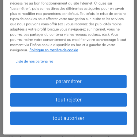
Rattaché(e) à la direction des services informatiques,
nécessaires au bon fonctionnement du site Internet. Cliquez sur
“paramétrer”, puis sur les titres des différentes catégories pour en savoir
vous serez le garant de l'excellence opérationnelle et
plus et modifier nos paramètres par défaut. Toutefois, le refus de certains
de la continuité de service au sein des boutiques de
types de cookies peut affecter votre navigation sur le site et les services
que nous pouvons vous offrir (ex : vous recevrez des publicités moins
luxe situées sur la zone...
adaptées à votre profil lorsque vous naviguerez sur Internet, vous ne
pourrez pas partager du contenu via les réseaux sociaux, etc.). Vous
pourrez retirer votre consentement ou modifier votre paramétrage à tout
moment via l’icône cookie disponible en bas et à gauche de votre
voir l'offre
navigateur.
Politique en matière de cookie
Liste de nos partenaires
technicien support n2 (f/h)
paramétrer
6 août 2026
tout rejeter
Aix En Provence (13)
intérim
4 mois
27 000 € / an
tout autoriser
Vos missions sont les suivantes : - L'accueil des