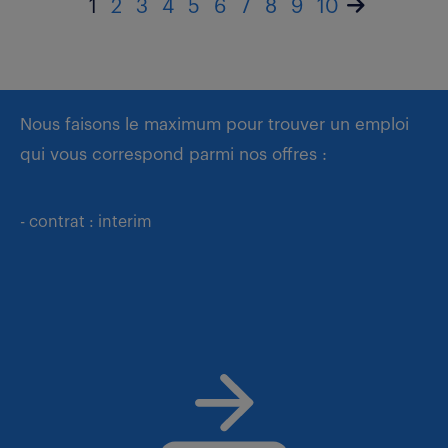
1
2
3
4
5
6
7
8
9
10
Nous faisons le maximum pour trouver un emploi
qui vous correspond parmi nos offres :
- contrat : interim