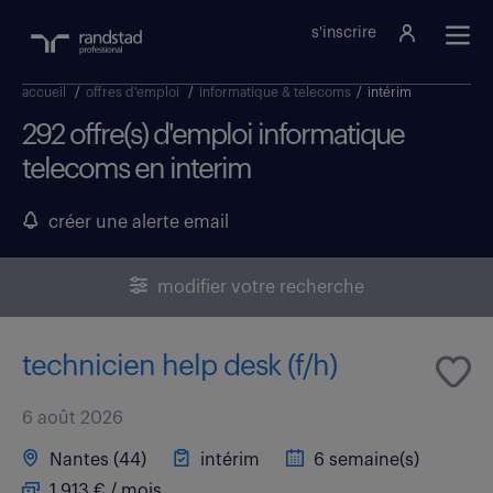
s'inscrire
accueil
/
offres d'emploi
/
informatique & telecoms
/
intérim
292 offre(s) d'emploi informatique
telecoms en interim
créer une alerte email
modifier votre recherche
technicien help desk (f/h)
6 août 2026
Nantes (44)
intérim
6 semaine(s)
1 913 € / mois