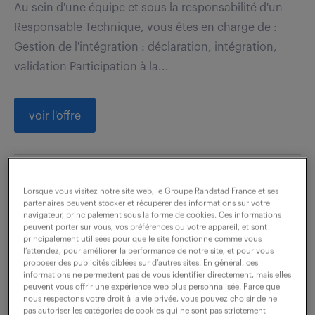
Au sein d'une équipe et sous la responsabilité d'un
Responsable Technique, vous êtes en charge de :
Gestion de l'intégration : déclaration, intégration,
validation Participation à la...
voir l'offre
technicien support de proximité
Lorsque vous visitez notre site web, le Groupe Randstad France et ses
vip (f/h)
partenaires peuvent stocker et récupérer des informations sur votre
navigateur, principalement sous la forme de cookies. Ces informations
peuvent porter sur vous, vos préférences ou votre appareil, et sont
6 août 2026
principalement utilisées pour que le site fonctionne comme vous
l’attendez, pour améliorer la performance de notre site, et pour vous
proposer des publicités ciblées sur d’autres sites. En général, ces
Nice (06)
intérim
18 mois
informations ne permettent pas de vous identifier directement, mais elles
28 000 - 33 000 € / an
peuvent vous offrir une expérience web plus personnalisée. Parce que
nous respectons votre droit à la vie privée, vous pouvez choisir de ne
pas autoriser les catégories de cookies qui ne sont pas strictement