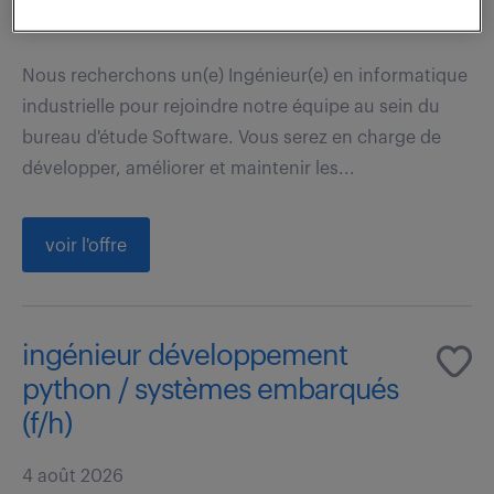
40 000 - 45 000 € / an
Nous recherchons un(e) Ingénieur(e) en informatique
industrielle pour rejoindre notre équipe au sein du
bureau d'étude Software. Vous serez en charge de
développer, améliorer et maintenir les...
voir l'offre
ingénieur développement
python / systèmes embarqués
(f/h)
4 août 2026