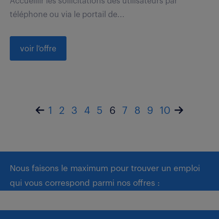
Accueillir les sollicitations des utilisateurs par
téléphone ou via le portail de...
voir l'offre
1
2
3
4
5
6
7
8
9
10
Nous faisons le maximum pour trouver un emploi
qui vous correspond parmi nos offres :