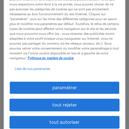
nous respectons votre droit à la vie privée, vous pouvez choisir de ne
pas autoriser les catégories de cookies qui ne sont pas strictement
Au sein de la Division Services, dédiée au maintien en
nécessaires au bon fonctionnement du site Internet. Cliquez sur
conditions opérationnelles des sous-marins et
“paramétrer”, puis sur les titres des différentes catégories pour en savoir
plus et modifier nos paramètres par défaut. Toutefois, le refus de certains
bâtiments de surface, vous intégrez le Département
types de cookies peut affecter votre navigation sur le site et les services
que nous pouvons vous offrir (ex : vous recevrez des publicités moins
de Production Coordination et lancement...
adaptées à votre profil lorsque vous naviguerez sur Internet, vous ne
pourrez pas partager du contenu via les réseaux sociaux, etc.). Vous
pourrez retirer votre consentement ou modifier votre paramétrage à tout
moment via l’icône cookie disponible en bas et à gauche de votre
voir l'offre
navigateur.
Politique en matière de cookie
Liste de nos partenaires
ingénieur informatique
paramétrer
industrielle / dev c++ cdi client
final (f/h)
tout rejeter
4 août 2026
tout autoriser
Rousset (13)
CDI