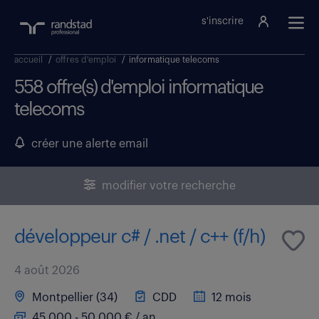
s'inscrire
accueil
/
offres d'emploi
/
informatique telecoms
558 offre(s) d'emploi informatique
telecoms
créer une alerte email
modifier votre recherche
développeur c# / .net / c++ (f/h)
4 août 2026
Montpellier (34)
CDD
12 mois
45 000 - 50 000 € / an