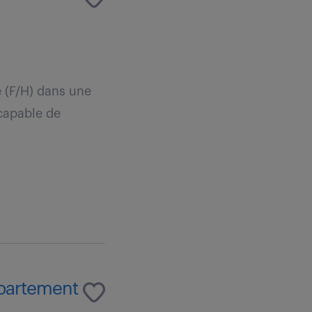
e (F/H) dans une
 capable de
épartement