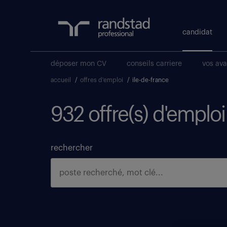
candidat
déposer mon CV
conseils carriere
vos av
accueil
/
offres d'emploi
/
ile-de-france
932 offre(s) d'emploi
rechercher