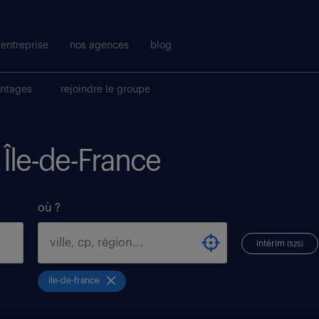
entreprise
nos agences
blog
antages
rejoindre le groupe
 Île-de-France
où ?
intérim
(525)
ile-de-france