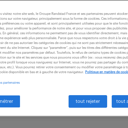
 visitez notre site web, le Groupe Randstad France et ses partenaires peuvent stocker
ions sur votre navigateur, principalement sous la forme de cookies. Ces informations
s préférences ou votre appareil, et sont principalement utilisées pour que le site fo
mposite (f/h)
dez, pour améliorer la performance de notre site, et pour vous proposer des publicités 
es. En général, ces informations ne permettent pas de vous identifier directement, mais
une expérience web plus personnalisée. Parce que nous respectons votre droit à la vie 
ir de ne pas autoriser les catégories de cookies qui ne sont pas strictement nécessair
nt du site Internet. Cliquez sur “paramétrer”, puis sur les titres des différentes catég
CDI
30 000 - 32 000 € / an
et modifier nos paramètres par défaut. Toutefois, le refus de certains types de cookies 
tion sur le site et les services que nous pouvons vous offrir (ex : vous recevrez des pu
otre profil lorsque vous naviguerez sur Internet, vous ne pourrez pas partager du cont
nt les suivantes : - En maintenance exclusivement, v
iaux, etc.). Vous pourrez retirer votre consentement ou modifier votre paramétrage à
cookie disponible en bas et à gauche de votre navigateur.
Politique en matière de cook
cessaires à la réparation des éléments défectueux 
os partenaires
...
métrer
tout rejeter
tout 