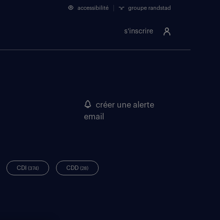
accessibilité
groupe randstad
s'inscrire
créer une alerte
email
CDI
CDD
(374)
(28)